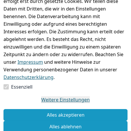
erfolgt erst durch gesetzte Cookies. Wir teilen diese
Rechtliches
Services
Wir
Zahle
Daten mit Dritten, die wir in den Einstellungen
versenden
bequem per
AGB
Kontakt
mit
benennen. Die Datenverarbeitung kann mit
Einwilligung oder aufgrund eines berechtigten
Impressum
Registrieren
Interesses erfolgen. Die Zustimmung kann erteilt oder
Datenschutze
Zahlung und 
abgelehnt werden. Es besteht das Recht, nicht
rklärung
Versand
einzuwilligen und die Einwilligung zu einem späteren
Folgt uns
Batterieentsor
Rückgabe / 
Zeitpunkt zu ändern oder zu widerrufen. Beachten Sie
gern auf
gung
Umtausch / 
unser
Impressum
und weitere Hinweise zur
Reklamation
Widerrufsrec
Verwendung personenbezogener Daten in unserer
ht
Datenschutzerklärung
.
Essenziell
Vertrag
widerrufen
Weitere Einstellungen
Alles akzeptieren
Alles ablehnen