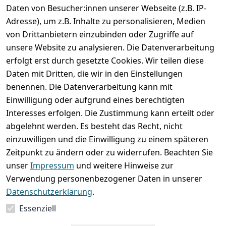
Account erstellen
Daten von Besucher:innen unserer Webseite (z.B. IP-
Adresse), um z.B. Inhalte zu personalisieren, Medien
von Drittanbietern einzubinden oder Zugriffe auf
unsere Website zu analysieren. Die Datenverarbeitung
erfolgt erst durch gesetzte Cookies. Wir teilen diese
Rechtliches
Services
Wir
Zahle
Daten mit Dritten, die wir in den Einstellungen
versenden
bequem per
AGB
Kontakt
mit
benennen. Die Datenverarbeitung kann mit
Impressum
Registrieren
Einwilligung oder aufgrund eines berechtigten
Interesses erfolgen. Die Zustimmung kann erteilt oder
Datenschutze
Zahlung und 
abgelehnt werden. Es besteht das Recht, nicht
rklärung
Versand
einzuwilligen und die Einwilligung zu einem späteren
Folgt uns
Batterieentsor
Rückgabe / 
Zeitpunkt zu ändern oder zu widerrufen. Beachten Sie
gern auf
gung
Umtausch / 
unser
Impressum
und weitere Hinweise zur
Reklamation
Widerrufsrec
Verwendung personenbezogener Daten in unserer
ht
Datenschutzerklärung
.
Essenziell
Vertrag