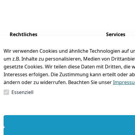
Rechtliches
Services
AGB
Kontakt
Wir verwenden Cookies und ähnliche Technologien auf un
Impressum
Registrieren
um z.B. Inhalte zu personalisieren, Medien von Drittanbi
Datenschutzerklärung
Zahlung und 
gesetzte Cookies. Wir teilen diese Daten mit Dritten, di
Interesses erfolgen. Die Zustimmung kann erteilt oder ab
Batterieentsorgung
Rückgabe / Um
ändern oder zu widerrufen. Beachten Sie unser
Impress
Widerrufsrecht
Essenziell
Vertrag widerrufen