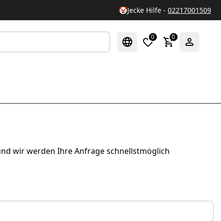
🤡
Jecke Hilfe -
02217001509
0
0
 und wir werden Ihre Anfrage schnellstmöglich