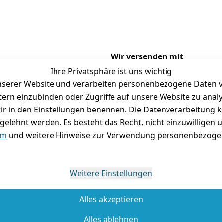
Wir versenden mit
Ihre Privatsphäre ist uns wichtig
serer Website und verarbeiten personenbezogene Daten vo
etern einzubinden oder Zugriffe auf unsere Website zu anal
Versand
Folgt uns gern auf
e wir in den Einstellungen benennen. Die Datenverarbeitung 
gelehnt werden. Es besteht das Recht, nicht einzuwilligen 
tausch / Reklamation
um
und weitere Hinweise zur Verwendung personenbezogen
Weitere Einstellungen
Alles akzeptieren
Alles ablehnen