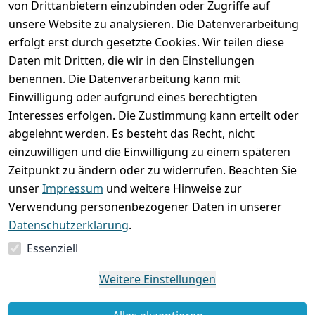
von Drittanbietern einzubinden oder Zugriffe auf
unsere Website zu analysieren. Die Datenverarbeitung
erfolgt erst durch gesetzte Cookies. Wir teilen diese
Rechtliches
Services
Wir
Zahle
Daten mit Dritten, die wir in den Einstellungen
versenden
bequem per
AGB
Kontakt
mit
benennen. Die Datenverarbeitung kann mit
Impressum
Registrieren
Einwilligung oder aufgrund eines berechtigten
Interesses erfolgen. Die Zustimmung kann erteilt oder
Datenschutze
Zahlung und 
abgelehnt werden. Es besteht das Recht, nicht
rklärung
Versand
einzuwilligen und die Einwilligung zu einem späteren
Folgt uns
Batterieentsor
Rückgabe / 
Zeitpunkt zu ändern oder zu widerrufen. Beachten Sie
gern auf
gung
Umtausch / 
unser
Impressum
und weitere Hinweise zur
Reklamation
Widerrufsrec
Verwendung personenbezogener Daten in unserer
ht
Datenschutzerklärung
.
Essenziell
Vertrag
widerrufen
Weitere Einstellungen