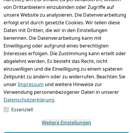
von Drittanbietern einzubinden oder Zugriffe auf
unsere Website zu analysieren. Die Datenverarbeitung
erfolgt erst durch gesetzte Cookies. Wir teilen diese
Rechtliches
Services
Wir
Zahle
Daten mit Dritten, die wir in den Einstellungen
versenden
bequem per
AGB
Kontakt
mit
benennen. Die Datenverarbeitung kann mit
Impressum
Registrieren
Einwilligung oder aufgrund eines berechtigten
Interesses erfolgen. Die Zustimmung kann erteilt oder
Datenschutze
Zahlung und 
abgelehnt werden. Es besteht das Recht, nicht
rklärung
Versand
einzuwilligen und die Einwilligung zu einem späteren
Folgt uns
Batterieentsor
Rückgabe / 
Zeitpunkt zu ändern oder zu widerrufen. Beachten Sie
gern auf
gung
Umtausch / 
unser
Impressum
und weitere Hinweise zur
Reklamation
Widerrufsrec
Verwendung personenbezogener Daten in unserer
ht
Datenschutzerklärung
.
Essenziell
Vertrag
widerrufen
Weitere Einstellungen