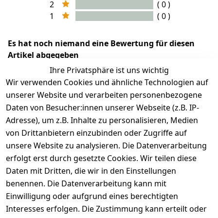
2
( 0 )
1
( 0 )
Es hat noch niemand eine Bewertung für diesen
Artikel abgegeben
Ihre Privatsphäre ist uns wichtig
Wir verwenden Cookies und ähnliche Technologien auf
unserer Website und verarbeiten personenbezogene
Daten von Besucher:innen unserer Webseite (z.B. IP-
Adresse), um z.B. Inhalte zu personalisieren, Medien
von Drittanbietern einzubinden oder Zugriffe auf
unsere Website zu analysieren. Die Datenverarbeitung
erfolgt erst durch gesetzte Cookies. Wir teilen diese
Rechtliches
Services
Wir
Zahle
Daten mit Dritten, die wir in den Einstellungen
versenden
bequem per
AGB
Kontakt
mit
benennen. Die Datenverarbeitung kann mit
Impressum
Registrieren
Einwilligung oder aufgrund eines berechtigten
Interesses erfolgen. Die Zustimmung kann erteilt oder
Datenschutze
Zahlung und 