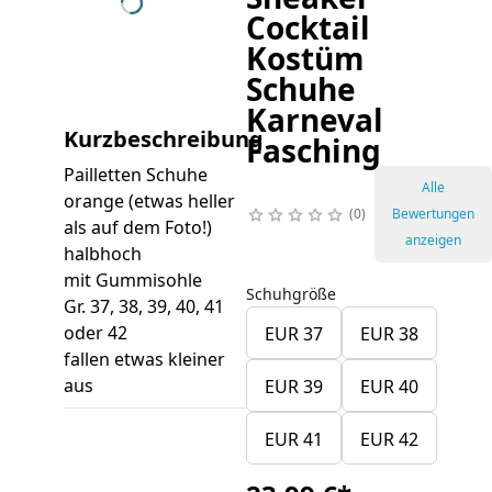
Cocktail
Kostüm
Schuhe
Karneval
Kurzbeschreibung
Fasching
Pailletten Schuhe
Alle
orange (etwas heller
0
Bewertungen
als auf dem Foto!)
anzeigen
halbhoch
mit Gummisohle
Schuhgröße
Gr. 37, 38, 39, 40, 41
oder 42
EUR 37
EUR 38
fallen etwas kleiner
aus
EUR 39
EUR 40
EUR 41
EUR 42