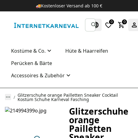
🚚
Kostenloser Versand ab 100 €
0
0
Kostüme & Co.
Hüte & Haarreifen
Perücken & Bärte
Accessoires & Zubehör
Glitzerschuhe orange Pailletten Sneaker Cocktail
Kostüm Schuhe Karneval Fasching
Glitzerschuhe
orange
Pailletten
Sneaker