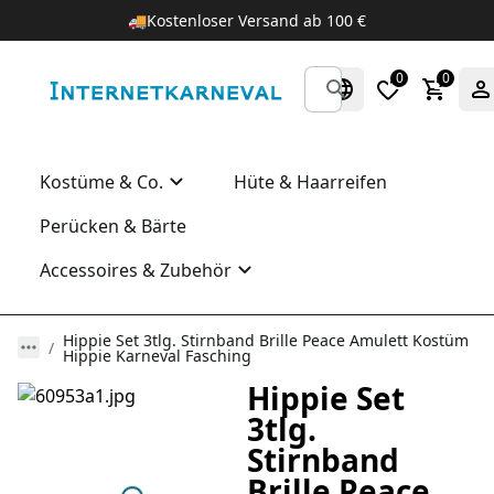
🚚
Kostenloser Versand ab 100 €
0
0
Kostüme & Co.
Hüte & Haarreifen
Perücken & Bärte
Accessoires & Zubehör
Hippie Set 3tlg. Stirnband Brille Peace Amulett Kostüm
Hippie Karneval Fasching
Hippie Set
3tlg.
Stirnband
Brille Peace