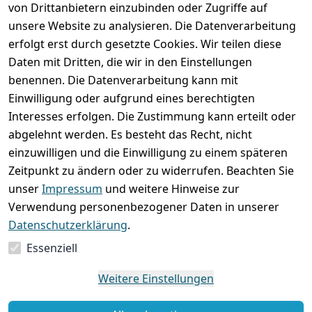
von Drittanbietern einzubinden oder Zugriffe auf
unsere Website zu analysieren. Die Datenverarbeitung
erfolgt erst durch gesetzte Cookies. Wir teilen diese
Rechtliches
Services
Wir
Zahle
Daten mit Dritten, die wir in den Einstellungen
versenden
bequem per
AGB
Kontakt
mit
benennen. Die Datenverarbeitung kann mit
Impressum
Registrieren
Einwilligung oder aufgrund eines berechtigten
Interesses erfolgen. Die Zustimmung kann erteilt oder
Datenschutze
Zahlung und 
abgelehnt werden. Es besteht das Recht, nicht
rklärung
Versand
einzuwilligen und die Einwilligung zu einem späteren
Folgt uns
Batterieentsor
Rückgabe / 
Zeitpunkt zu ändern oder zu widerrufen. Beachten Sie
gern auf
gung
Umtausch / 
unser
Impressum
und weitere Hinweise zur
Reklamation
Widerrufsrec
Verwendung personenbezogener Daten in unserer
ht
Datenschutzerklärung
.
Essenziell
Vertrag
widerrufen
Weitere Einstellungen