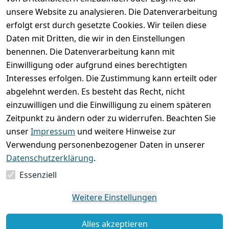
unsere Website zu analysieren. Die Datenverarbeitung
erfolgt erst durch gesetzte Cookies. Wir teilen diese
Rechtliches
Services
Wir
Zahle
Daten mit Dritten, die wir in den Einstellungen
versenden
bequem per
AGB
Kontakt
mit
benennen. Die Datenverarbeitung kann mit
Impressum
Registrieren
Einwilligung oder aufgrund eines berechtigten
Interesses erfolgen. Die Zustimmung kann erteilt oder
Datenschutze
Zahlung und 
abgelehnt werden. Es besteht das Recht, nicht
rklärung
Versand
einzuwilligen und die Einwilligung zu einem späteren
Folgt uns
Batterieentsor
Rückgabe / 
Zeitpunkt zu ändern oder zu widerrufen. Beachten Sie
gern auf
gung
Umtausch / 
unser
Impressum
und weitere Hinweise zur
Reklamation
Widerrufsrec
Verwendung personenbezogener Daten in unserer
ht
Datenschutzerklärung
.
Essenziell
Vertrag
widerrufen
Weitere Einstellungen
Alles akzeptieren