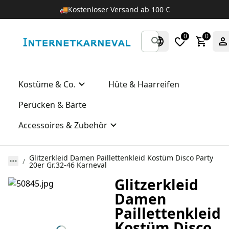
🚚
Kostenloser Versand ab 100 €
0
0
Kostüme & Co.
Hüte & Haarreifen
Perücken & Bärte
Accessoires & Zubehör
Glitzerkleid Damen Paillettenkleid Kostüm Disco Party
20er Gr.32-46 Karneval
Glitzerkleid
Damen
Paillettenkleid
Kostüm Disco