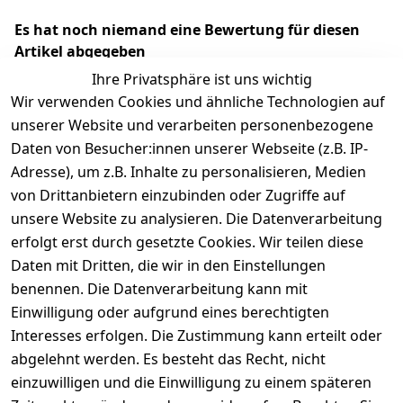
Es hat noch niemand eine Bewertung für diesen
Artikel abgegeben
Ihre Privatsphäre ist uns wichtig
Wir verwenden Cookies und ähnliche Technologien auf
unserer Website und verarbeiten personenbezogene
Daten von Besucher:innen unserer Webseite (z.B. IP-
Adresse), um z.B. Inhalte zu personalisieren, Medien
von Drittanbietern einzubinden oder Zugriffe auf
unsere Website zu analysieren. Die Datenverarbeitung
erfolgt erst durch gesetzte Cookies. Wir teilen diese
Rechtliches
Services
Wir
Zahle
Daten mit Dritten, die wir in den Einstellungen
versenden
bequem per
AGB
Kontakt
mit
benennen. Die Datenverarbeitung kann mit
Impressum
Registrieren
Einwilligung oder aufgrund eines berechtigten
Interesses erfolgen. Die Zustimmung kann erteilt oder
Datenschutze
Zahlung und 
abgelehnt werden. Es besteht das Recht, nicht
rklärung
Versand
einzuwilligen und die Einwilligung zu einem späteren
Folgt uns
Batterieentsor
Rückgabe / 