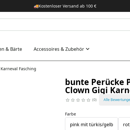
🚚
Kostenloser Versand ab 100 €
en & Bärte
Accessoires & Zubehör
 Karneval Fasching
bunte Perücke P
Clown Gigi Karn
0
Alle Bewertung
Farbe
pink mit türkis/gelb
rot