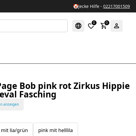
🤡
Jecke Hilfe -
02217001509
0
0
age Bob pink rot Zirkus Hippie
eval Fasching
en anzeigen
 mit lia/grün
pink mit helllila