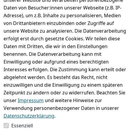
unserer Website und verarbeiten personenbezogene
Daten von Besucher:innen unserer Webseite (z.B. IP-
Adresse), um z.B. Inhalte zu personalisieren, Medien
von Drittanbietern einzubinden oder Zugriffe auf
unsere Website zu analysieren. Die Datenverarbeitung
erfolgt erst durch gesetzte Cookies. Wir teilen diese
Rechtliches
Services
Wir
Zahle
Daten mit Dritten, die wir in den Einstellungen
versenden
bequem per
AGB
Kontakt
mit
benennen. Die Datenverarbeitung kann mit
Impressum
Registrieren
Einwilligung oder aufgrund eines berechtigten
Interesses erfolgen. Die Zustimmung kann erteilt oder
Datenschutze
Zahlung und 
abgelehnt werden. Es besteht das Recht, nicht
rklärung
Versand
einzuwilligen und die Einwilligung zu einem späteren
Folgt uns
Batterieentsor
Rückgabe / 
Zeitpunkt zu ändern oder zu widerrufen. Beachten Sie
gern auf
gung
Umtausch / 
unser
Impressum
und weitere Hinweise zur
Reklamation
Widerrufsrec
Verwendung personenbezogener Daten in unserer
ht
Datenschutzerklärung
.
Essenziell
Vertrag