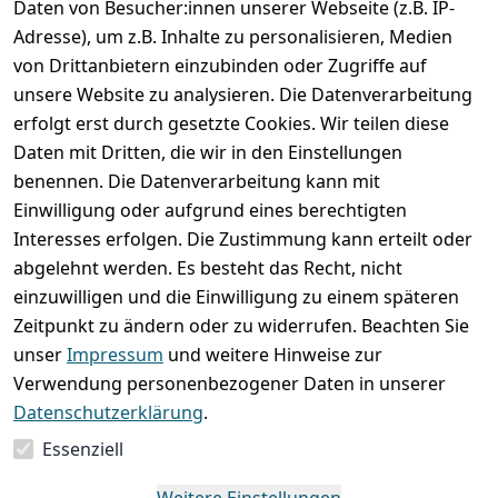
Daten von Besucher:innen unserer Webseite (z.B. IP-
Adresse), um z.B. Inhalte zu personalisieren, Medien
von Drittanbietern einzubinden oder Zugriffe auf
unsere Website zu analysieren. Die Datenverarbeitung
erfolgt erst durch gesetzte Cookies. Wir teilen diese
Rechtliches
Services
Wir
Zahle
Daten mit Dritten, die wir in den Einstellungen
versenden
bequem per
AGB
Kontakt
mit
benennen. Die Datenverarbeitung kann mit
Impressum
Registrieren
Einwilligung oder aufgrund eines berechtigten
Interesses erfolgen. Die Zustimmung kann erteilt oder
Datenschutze
Zahlung und 
abgelehnt werden. Es besteht das Recht, nicht
rklärung
Versand
einzuwilligen und die Einwilligung zu einem späteren
Folgt uns
Batterieentsor
Rückgabe / 
Zeitpunkt zu ändern oder zu widerrufen. Beachten Sie
gern auf
gung
Umtausch / 
unser
Impressum
und weitere Hinweise zur
Reklamation
Widerrufsrec
Verwendung personenbezogener Daten in unserer
ht
Datenschutzerklärung
.
Essenziell
Vertrag
widerrufen