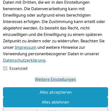
Daten mit Dritten, die wir in den Einstellungen
versenden
bequem per
AGB
Kontakt
mit
benennen. Die Datenverarbeitung kann mit
Einwilligung oder aufgrund eines berechtigten
Impressum
Registrieren
Interesses erfolgen. Die Zustimmung kann erteilt oder
Datenschutze
Zahlung und 
abgelehnt werden. Es besteht das Recht, nicht
rklärung
Versand
einzuwilligen und die Einwilligung zu einem späteren
Folgt uns
Batterieentsor
Rückgabe / 
Zeitpunkt zu ändern oder zu widerrufen. Beachten Sie
gern auf
gung
Umtausch / 
unser
Impressum
und weitere Hinweise zur
Reklamation
Widerrufsrec
Verwendung personenbezogener Daten in unserer
ht
Datenschutzerklärung
.
Essenziell
Vertrag
widerrufen
Weitere Einstellungen
Alles akzeptieren
Alles ablehnen