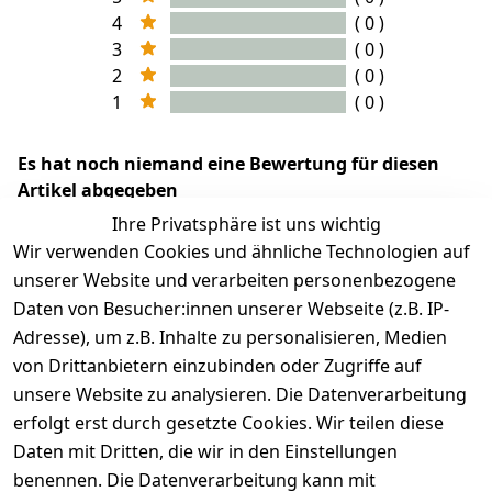
4
( 0 )
3
( 0 )
2
( 0 )
1
( 0 )
Es hat noch niemand eine Bewertung für diesen
Artikel abgegeben
Ihre Privatsphäre ist uns wichtig
Wir verwenden Cookies und ähnliche Technologien auf
unserer Website und verarbeiten personenbezogene
Daten von Besucher:innen unserer Webseite (z.B. IP-
Adresse), um z.B. Inhalte zu personalisieren, Medien
von Drittanbietern einzubinden oder Zugriffe auf
unsere Website zu analysieren. Die Datenverarbeitung
erfolgt erst durch gesetzte Cookies. Wir teilen diese
Rechtliches
Services
Wir
Zahle
Daten mit Dritten, die wir in den Einstellungen
versenden
bequem per
AGB
Kontakt
mit
benennen. Die Datenverarbeitung kann mit