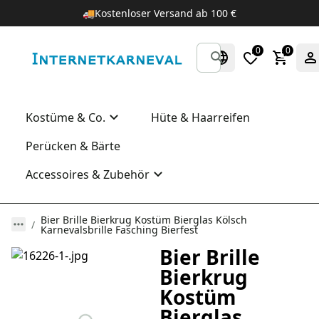
🚚
Kostenloser Versand ab 100 €
0
0
Kostüme & Co.
Hüte & Haarreifen
Perücken & Bärte
Accessoires & Zubehör
Bier Brille Bierkrug Kostüm Bierglas Kölsch
Karnevalsbrille Fasching Bierfest
Bier Brille
Bierkrug
Kostüm
Bierglas