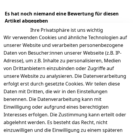
Es hat noch niemand eine Bewertung für diesen
Artikel abgegeben
Ihre Privatsphäre ist uns wichtig
Wir verwenden Cookies und ähnliche Technologien auf
unserer Website und verarbeiten personenbezogene
Daten von Besucher:innen unserer Webseite (z.B. IP-
Adresse), um z.B. Inhalte zu personalisieren, Medien
von Drittanbietern einzubinden oder Zugriffe auf
unsere Website zu analysieren. Die Datenverarbeitung
erfolgt erst durch gesetzte Cookies. Wir teilen diese
Rechtliches
Services
Wir
Zahle
Daten mit Dritten, die wir in den Einstellungen
versenden
bequem per
AGB
Kontakt
mit
benennen. Die Datenverarbeitung kann mit
Impressum
Registrieren
Einwilligung oder aufgrund eines berechtigten
Interesses erfolgen. Die Zustimmung kann erteilt oder
Datenschutze
Zahlung und 
abgelehnt werden. Es besteht das Recht, nicht
rklärung
Versand
einzuwilligen und die Einwilligung zu einem späteren
Folgt uns