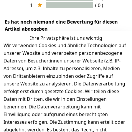
1
( 0 )
Es hat noch niemand eine Bewertung für diesen
Artikel abgegeben
Ihre Privatsphäre ist uns wichtig
Wir verwenden Cookies und ähnliche Technologien auf
unserer Website und verarbeiten personenbezogene
Daten von Besucher:innen unserer Webseite (z.B. IP-
Adresse), um z.B. Inhalte zu personalisieren, Medien
von Drittanbietern einzubinden oder Zugriffe auf
unsere Website zu analysieren. Die Datenverarbeitung
erfolgt erst durch gesetzte Cookies. Wir teilen diese
Rechtliches
Services
Wir
Zahle
Daten mit Dritten, die wir in den Einstellungen
versenden
bequem per
AGB
Kontakt
mit
benennen. Die Datenverarbeitung kann mit
Impressum
Registrieren
Einwilligung oder aufgrund eines berechtigten
Interesses erfolgen. Die Zustimmung kann erteilt oder
Datenschutze
Zahlung und 
abgelehnt werden. Es besteht das Recht, nicht
rklärung
Versand