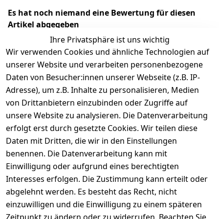
Es hat noch niemand eine Bewertung für diesen
Artikel abgegeben
Ihre Privatsphäre ist uns wichtig
Wir verwenden Cookies und ähnliche Technologien auf
unserer Website und verarbeiten personenbezogene
Daten von Besucher:innen unserer Webseite (z.B. IP-
Adresse), um z.B. Inhalte zu personalisieren, Medien
von Drittanbietern einzubinden oder Zugriffe auf
unsere Website zu analysieren. Die Datenverarbeitung
erfolgt erst durch gesetzte Cookies. Wir teilen diese
Rechtliches
Services
Wir
Zahle
Daten mit Dritten, die wir in den Einstellungen
versenden
bequem per
AGB
Kontakt
mit
benennen. Die Datenverarbeitung kann mit
Impressum
Registrieren
Einwilligung oder aufgrund eines berechtigten
Interesses erfolgen. Die Zustimmung kann erteilt oder
Datenschutze
Zahlung und 
abgelehnt werden. Es besteht das Recht, nicht
rklärung
Versand
einzuwilligen und die Einwilligung zu einem späteren
Folgt uns
Batterieentsor
Rückgabe / 
Zeitpunkt zu ändern oder zu widerrufen. Beachten Sie