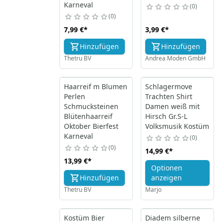
Karneval
0
0
7,99 €
*
3,99 €
*
Hinzufügen
Hinzufügen
Thetru BV
Andrea Moden GmbH
Haarreif m Blumen
Schlagermove
Perlen
Trachten Shirt
Schmucksteinen
Damen weiß mit
Blütenhaarreif
Hirsch Gr.S-L
Oktober Bierfest
Volksmusik Kostüm
Karneval
0
0
14,99 €
*
13,99 €
*
Optionen
Hinzufügen
anzeigen
Thetru BV
Marjo
Kostüm Bier
Diadem silberne