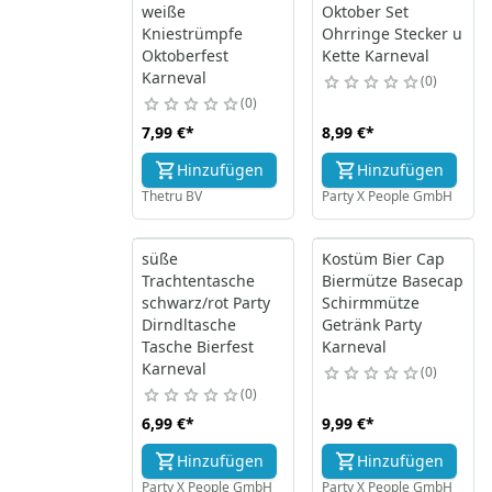
weiße
Oktober Set
Kniestrümpfe
Ohrringe Stecker u
Oktoberfest
Kette Karneval
Karneval
0
0
7,99 €
*
8,99 €
*
Hinzufügen
Hinzufügen
Thetru BV
Party X People GmbH
süße
Kostüm Bier Cap
Trachtentasche
Biermütze Basecap
schwarz/rot Party
Schirmmütze
Dirndltasche
Getränk Party
Tasche Bierfest
Karneval
Karneval
0
0
6,99 €
*
9,99 €
*
Hinzufügen
Hinzufügen
Party X People GmbH
Party X People GmbH