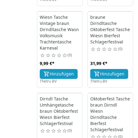
Wiesn Tasche
braune
Vintage braun
Dirndltasche
Dirndltasche Wasn
Oktoberfest Tasche
Volksmusik
Wiesn Bierfest
Trachtentasche
Schlagerfestival
Karneval
0
0
9,99 €
*
31,99 €
*
Hinzufügen
Hinzufügen
Thetru BV
Thetru BV
Dirndl Tasche
Oktoberfest Tasche
Umhängetasche
braun Dirndl
braun Oktoberfest
Wiesn
Wiesn Bierfest
Dirndltasche
Schlagerfestival
Bierfest
Schlagerfestival
0
0