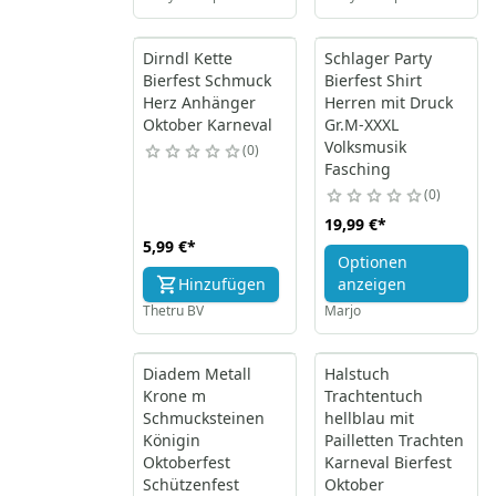
Dirndl Kette
Schlager Party
Bierfest Schmuck
Bierfest Shirt
Herz Anhänger
Herren mit Druck
Oktober Karneval
Gr.M-XXXL
Volksmusik
0
Fasching
0
19,99 €
*
5,99 €
*
Optionen
Hinzufügen
anzeigen
Thetru BV
Marjo
Diadem Metall
Halstuch
Krone m
Trachtentuch
Schmucksteinen
hellblau mit
Königin
Pailletten Trachten
Oktoberfest
Karneval Bierfest
Schützenfest
Oktober