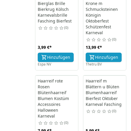
Bierglas Brille
Krone m
Bierkrug Kölsch
Schmucksteinen
Karnevalsbrille
Königin
Fasching Bierfest
Oktoberfest
Schützenfest
0
Karneval
0
3,99 €
*
13,99 €
*
Hinzufügen
Hinzufügen
Espa NV
Thetru BV
Haarreif rote
Haarreif m
Rosen
Blättern u Blüten
Blütenhaarreif
Blumenhaarreif
Blumen Kostüm
Bierfest Oktober
Accessoires
Karneval Fasching
Halloween
0
Karneval
0
7,99 €
*
5,99 €
*