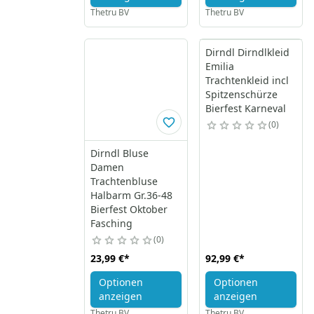
Thetru BV
Thetru BV
Dirndl Dirndlkleid
Emilia
Trachtenkleid incl
Spitzenschürze
Bierfest Karneval
0
Dirndl Bluse
Damen
Trachtenbluse
Halbarm Gr.36-48
Bierfest Oktober
Fasching
0
23,99 €
*
92,99 €
*
Optionen
Optionen
anzeigen
anzeigen
Thetru BV
Thetru BV