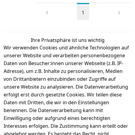
1
Ihre Privatsphäre ist uns wichtig
Wir verwenden Cookies und ähnliche Technologien auf
unserer Website und verarbeiten personenbezogene
Daten von Besucher:innen unserer Webseite (z.B. IP-
Adresse), um z.B. Inhalte zu personalisieren, Medien
von Drittanbietern einzubinden oder Zugriffe auf
unsere Website zu analysieren. Die Datenverarbeitung
erfolgt erst durch gesetzte Cookies. Wir teilen diese
Rechtliches
Services
Wir
Zahle
Daten mit Dritten, die wir in den Einstellungen
versenden
bequem per
AGB
Kontakt
mit
benennen. Die Datenverarbeitung kann mit
Einwilligung oder aufgrund eines berechtigten
Impressum
Registrieren
Interesses erfolgen. Die Zustimmung kann erteilt oder
Datenschutze
Zahlung und 
abgelehnt werden. Es besteht das Recht, nicht
rklärung
Versand