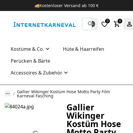
🚚
Kostenloser Versand ab 100 €
0
0
Kostüme & Co.
Hüte & Haarreifen
Perücken & Bärte
Accessoires & Zubehör
Gallier Wikinger Kostüm Hose Motto Party Film
Karneval Fasching
Gallier
Wikinger
Kostüm Hose
Motto Party