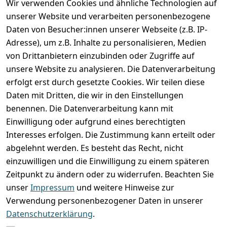
Wir verwenden Cookies und ähnliche Technologien auf
unserer Website und verarbeiten personenbezogene
Daten von Besucher:innen unserer Webseite (z.B. IP-
Adresse), um z.B. Inhalte zu personalisieren, Medien
von Drittanbietern einzubinden oder Zugriffe auf
unsere Website zu analysieren. Die Datenverarbeitung
erfolgt erst durch gesetzte Cookies. Wir teilen diese
Rechtliches
Services
Wir
Zahle
Daten mit Dritten, die wir in den Einstellungen
versenden
bequem per
AGB
Kontakt
mit
benennen. Die Datenverarbeitung kann mit
Impressum
Registrieren
Einwilligung oder aufgrund eines berechtigten
Interesses erfolgen. Die Zustimmung kann erteilt oder
Datenschutze
Zahlung und 
abgelehnt werden. Es besteht das Recht, nicht
rklärung
Versand
einzuwilligen und die Einwilligung zu einem späteren
Folgt uns
Batterieentsor
Rückgabe / 
Zeitpunkt zu ändern oder zu widerrufen. Beachten Sie
gern auf
gung
Umtausch / 
unser
Impressum
und weitere Hinweise zur
Reklamation
Widerrufsrec
Verwendung personenbezogener Daten in unserer
ht
Datenschutzerklärung
.