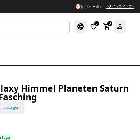
🤡
Jecke Hilfe -
02217001509
0
0
alaxy Himmel Planeten Saturn
 Fasching
en anzeigen
-3Tage