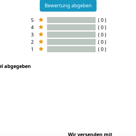
Bewertung abgeben
5
( 0 )
4
( 0 )
3
( 0 )
2
( 0 )
1
( 0 )
kel abgegeben
Wir versenden mit