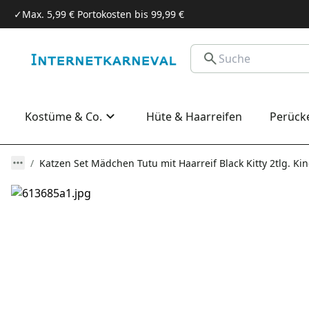
✓
Max. 5,99 € Portokosten bis 99,99 €
Kostüme & Co.
Hüte & Haarreifen
Perück
Katzen Set Mädchen Tutu mit Haarreif Black Kitty 2tlg. Ki