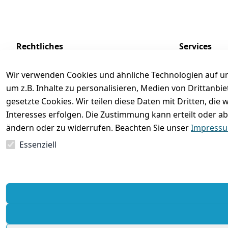
Rechtliches
Services
AGB
Kontakt
Wir verwenden Cookies und ähnliche Technologien auf un
Impressum
Registrieren
um z.B. Inhalte zu personalisieren, Medien von Drittanbi
Datenschutzerklärung
Zahlung und 
gesetzte Cookies. Wir teilen diese Daten mit Dritten, di
Interesses erfolgen. Die Zustimmung kann erteilt oder ab
Batterieentsorgung
Rückgabe / Um
ändern oder zu widerrufen. Beachten Sie unser
Impress
Widerrufsrecht
Essenziell
Vertrag widerrufen