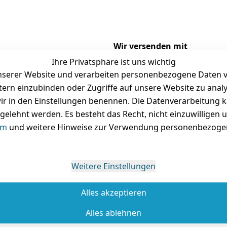
Wir versenden mit
Ihre Privatsphäre ist uns wichtig
serer Website und verarbeiten personenbezogene Daten vo
etern einzubinden oder Zugriffe auf unsere Website zu anal
Versand
Folgt uns gern auf
e wir in den Einstellungen benennen. Die Datenverarbeitung 
gelehnt werden. Es besteht das Recht, nicht einzuwilligen 
tausch / Reklamation
um
und weitere Hinweise zur Verwendung personenbezogen
Weitere Einstellungen
Alles akzeptieren
Alles ablehnen