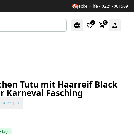
🤡
Jecke Hilfe -
02217001509
0
0
hen Tutu mit Haarreif Black
er Karneval Fasching
en anzeigen
-3Tage