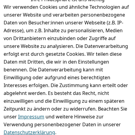
Wir verwenden Cookies und ähnliche Technologien auf
unserer Website und verarbeiten personenbezogene
Daten von Besucher:innen unserer Webseite (z.B. IP-
Adresse), um z.B. Inhalte zu personalisieren, Medien
von Drittanbietern einzubinden oder Zugriffe auf
unsere Website zu analysieren. Die Datenverarbeitung
erfolgt erst durch gesetzte Cookies. Wir teilen diese
Rechtliches
Services
Wir
Zahle
Daten mit Dritten, die wir in den Einstellungen
versenden
bequem per
AGB
Kontakt
mit
benennen. Die Datenverarbeitung kann mit
Impressum
Registrieren
Einwilligung oder aufgrund eines berechtigten
Interesses erfolgen. Die Zustimmung kann erteilt oder
Datenschutze
Zahlung und 
abgelehnt werden. Es besteht das Recht, nicht
rklärung
Versand
einzuwilligen und die Einwilligung zu einem späteren
Folgt uns
Batterieentsor
Rückgabe / 
Zeitpunkt zu ändern oder zu widerrufen. Beachten Sie
gern auf
gung
Umtausch / 
unser
Impressum
und weitere Hinweise zur
Reklamation
Widerrufsrec
Verwendung personenbezogener Daten in unserer
ht
Datenschutzerklärung
.