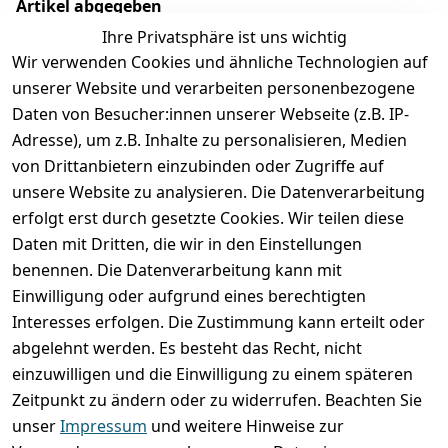
Artikel abgegeben
Ihre Privatsphäre ist uns wichtig
Wir verwenden Cookies und ähnliche Technologien auf
unserer Website und verarbeiten personenbezogene
Daten von Besucher:innen unserer Webseite (z.B. IP-
Adresse), um z.B. Inhalte zu personalisieren, Medien
von Drittanbietern einzubinden oder Zugriffe auf
unsere Website zu analysieren. Die Datenverarbeitung
erfolgt erst durch gesetzte Cookies. Wir teilen diese
Rechtliches
Services
Wir
Zahle
Daten mit Dritten, die wir in den Einstellungen
versenden
bequem per
AGB
Kontakt
mit
benennen. Die Datenverarbeitung kann mit
Impressum
Registrieren
Einwilligung oder aufgrund eines berechtigten
Interesses erfolgen. Die Zustimmung kann erteilt oder
Datenschutze
Zahlung und 
abgelehnt werden. Es besteht das Recht, nicht
rklärung
Versand
einzuwilligen und die Einwilligung zu einem späteren
Folgt uns
Batterieentsor
Rückgabe / 
Zeitpunkt zu ändern oder zu widerrufen. Beachten Sie
gern auf
gung
Umtausch / 
unser
Impressum
und weitere Hinweise zur
Reklamation
Widerrufsrec