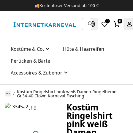
🚚
Kostenloser Versand ab 100 €
0
0
Kostüme & Co.
Hüte & Haarreifen
Perücken & Bärte
Accessoires & Zubehör
Kostüm Ringelshirt pink weiß Damen Ringelhemd
Gr.34-40 Clown Karneval Fasching
Kostüm
Ringelshirt
pink weiß
Damen