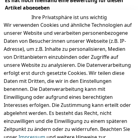
Es hat noch niemand eine Bewertung für diesen
Artikel abgegeben
Ihre Privatsphäre ist uns wichtig
Wir verwenden Cookies und ähnliche Technologien auf
unserer Website und verarbeiten personenbezogene
Daten von Besucher:innen unserer Webseite (z.B. IP-
Adresse), um z.B. Inhalte zu personalisieren, Medien
von Drittanbietern einzubinden oder Zugriffe auf
unsere Website zu analysieren. Die Datenverarbeitung
erfolgt erst durch gesetzte Cookies. Wir teilen diese
Rechtliches
Services
Wir
Zahle
Daten mit Dritten, die wir in den Einstellungen
versenden
bequem per
AGB
Kontakt
mit
benennen. Die Datenverarbeitung kann mit
Einwilligung oder aufgrund eines berechtigten
Impressum
Registrieren
Interesses erfolgen. Die Zustimmung kann erteilt oder
Datenschutze
Zahlung und 
abgelehnt werden. Es besteht das Recht, nicht
rklärung
Versand
einzuwilligen und die Einwilligung zu einem späteren
Folgt uns
Batterieentsor
Rückgabe / 
Zeitpunkt zu ändern oder zu widerrufen. Beachten Sie
gern auf
gung
Umtausch / 
unser
Impressum
und weitere Hinweise zur