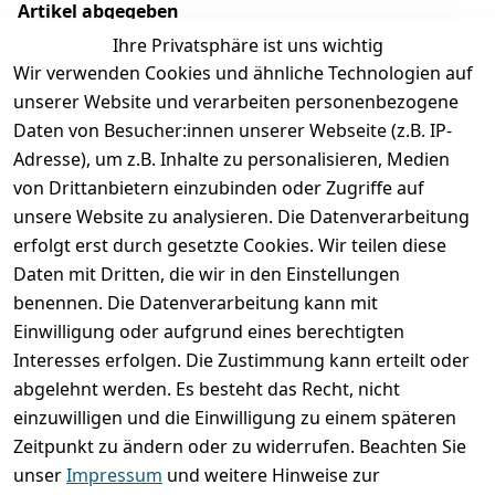
Artikel abgegeben
Ihre Privatsphäre ist uns wichtig
Wir verwenden Cookies und ähnliche Technologien auf
unserer Website und verarbeiten personenbezogene
Daten von Besucher:innen unserer Webseite (z.B. IP-
Adresse), um z.B. Inhalte zu personalisieren, Medien
von Drittanbietern einzubinden oder Zugriffe auf
unsere Website zu analysieren. Die Datenverarbeitung
erfolgt erst durch gesetzte Cookies. Wir teilen diese
Rechtliches
Services
Wir
Zahle
Daten mit Dritten, die wir in den Einstellungen
versenden
bequem per
AGB
Kontakt
mit
benennen. Die Datenverarbeitung kann mit
Impressum
Registrieren
Einwilligung oder aufgrund eines berechtigten
Interesses erfolgen. Die Zustimmung kann erteilt oder
Datenschutze
Zahlung und 
abgelehnt werden. Es besteht das Recht, nicht
rklärung
Versand
einzuwilligen und die Einwilligung zu einem späteren
Folgt uns
Batterieentsor
Rückgabe / 
Zeitpunkt zu ändern oder zu widerrufen. Beachten Sie
gern auf
gung
Umtausch / 
unser
Impressum
und weitere Hinweise zur
Reklamation