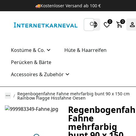
🚚
Kostenloser Versand ab 100 €
0
0
Kostüme & Co.
Hüte & Haarreifen
Perücken & Bärte
Accessoires & Zubehör
Regenbogenfahne Fahne mehrfarbig bunt 90 x 150 cm
Rainbow Flagge Hissfahne Oesen
Regenbogenfah
Fahne
mehrfarbig
bunt 90 x 150