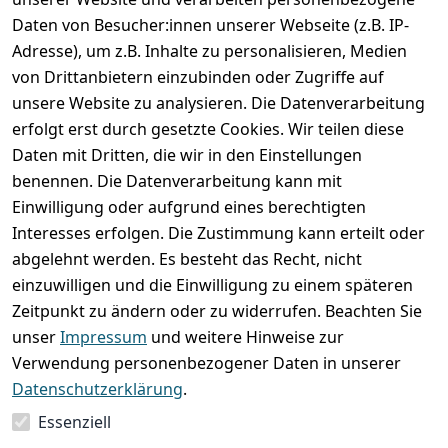
Daten von Besucher:innen unserer Webseite (z.B. IP-
Adresse), um z.B. Inhalte zu personalisieren, Medien
von Drittanbietern einzubinden oder Zugriffe auf
unsere Website zu analysieren. Die Datenverarbeitung
erfolgt erst durch gesetzte Cookies. Wir teilen diese
Rechtliches
Services
Wir
Zahle
Daten mit Dritten, die wir in den Einstellungen
versenden
bequem per
AGB
Kontakt
mit
benennen. Die Datenverarbeitung kann mit
Impressum
Registrieren
Einwilligung oder aufgrund eines berechtigten
Interesses erfolgen. Die Zustimmung kann erteilt oder
Datenschutze
Zahlung und 
abgelehnt werden. Es besteht das Recht, nicht
rklärung
Versand
einzuwilligen und die Einwilligung zu einem späteren
Folgt uns
Batterieentsor
Rückgabe / 
Zeitpunkt zu ändern oder zu widerrufen. Beachten Sie
gern auf
gung
Umtausch / 
unser
Impressum
und weitere Hinweise zur
Reklamation
Widerrufsrec
Verwendung personenbezogener Daten in unserer
ht
Datenschutzerklärung
.
Essenziell
Vertrag