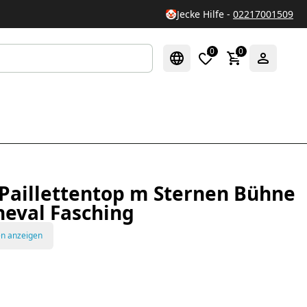
🤡
Jecke Hilfe -
02217001509
0
0
r Paillettentop m Sternen Bühne
neval Fasching
en anzeigen