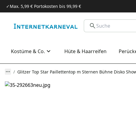
✓
Max. 5,99 € Portokosten bis 99,99 €
Kostüme & Co.
Hüte & Haarreifen
Perück
Glitzer Top Star Paillettentop m Sternen Bühne Disko Sho