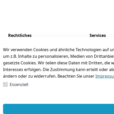
Rechtliches
Services
AGB
Kontakt
Wir verwenden Cookies und ähnliche Technologien auf un
Impressum
Registrieren
um z.B. Inhalte zu personalisieren, Medien von Drittanbi
Datenschutzerklärung
Zahlung und 
gesetzte Cookies. Wir teilen diese Daten mit Dritten, di
Interesses erfolgen. Die Zustimmung kann erteilt oder ab
Batterieentsorgung
Rückgabe / Um
ändern oder zu widerrufen. Beachten Sie unser
Impress
Widerrufsrecht
Essenziell
Vertrag widerrufen