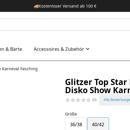
🚚
Kostenloser Versand ab 100 €
en & Bärte
Accessoires & Zubehör
w Karneval Fasching
Glitzer Top Sta
Disko Show Kar
0
Alle Bewertung
Größe
36/38
40/42