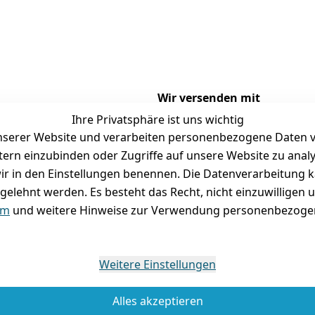
Wir versenden mit
Ihre Privatsphäre ist uns wichtig
serer Website und verarbeiten personenbezogene Daten vo
etern einzubinden oder Zugriffe auf unsere Website zu anal
Versand
Folgt uns gern auf
e wir in den Einstellungen benennen. Die Datenverarbeitung 
gelehnt werden. Es besteht das Recht, nicht einzuwilligen 
tausch / Reklamation
um
und weitere Hinweise zur Verwendung personenbezogen
Weitere Einstellungen
Alles akzeptieren