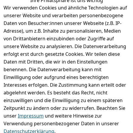
Ihre Privatsphäre ist uns wichtig
Wir verwenden Cookies und ähnliche Technologien auf
unserer Website und verarbeiten personenbezogene
Daten von Besucher:innen unserer Webseite (z.B. IP-
Adresse), um z.B. Inhalte zu personalisieren, Medien
von Drittanbietern einzubinden oder Zugriffe auf
unsere Website zu analysieren. Die Datenverarbeitung
erfolgt erst durch gesetzte Cookies. Wir teilen diese
Rechtliches
Services
Wir
Zahle
Daten mit Dritten, die wir in den Einstellungen
versenden
bequem per
AGB
Kontakt
mit
benennen. Die Datenverarbeitung kann mit
Impressum
Registrieren
Einwilligung oder aufgrund eines berechtigten
Interesses erfolgen. Die Zustimmung kann erteilt oder
Datenschutze
Zahlung und 
abgelehnt werden. Es besteht das Recht, nicht
rklärung
Versand
einzuwilligen und die Einwilligung zu einem späteren
Folgt uns
Batterieentsor
Rückgabe / 
Zeitpunkt zu ändern oder zu widerrufen. Beachten Sie
gern auf
gung
Umtausch / 
unser
Impressum
und weitere Hinweise zur
Reklamation
Widerrufsrec
Verwendung personenbezogener Daten in unserer
ht
Datenschutzerklärung
.