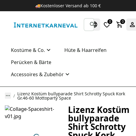
🚚
Kostenloser Versand ab 100 €
0
0
Kostüme & Co.
Hüte & Haarreifen
Perücken & Bärte
Accessoires & Zubehör
Lizenz Kostüm bullyparade Shirt Schrotty Spuck Kork
Gr.46-60 Mottoparty Space
Lizenz Kostüm
bullyparade
Shirt Schrotty
Spuck Kork