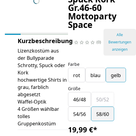
Gr.46-60
Mottoparty
Space
Alle
Kurzbeschreibung
0
Bewertungen
anzeigen
Lizenzkostüm aus
der Bullyparade
Farbe
Schrotty, Spuck oder
Kork
rot
blau
gelb
hochwertige Shirts in
grau, farblich
Größe
abgesetzt
46/48
50/52
Waffel-Optik
4 Größen wählbar
54/56
58/60
tolles
Gruppenkostüm
19,99 €
*