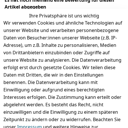
Artikel abgegeben
Ihre Privatsphäre ist uns wichtig
Wir verwenden Cookies und ähnliche Technologien auf
unserer Website und verarbeiten personenbezogene
Daten von Besucher:innen unserer Webseite (z.B. IP-
Adresse), um z.B. Inhalte zu personalisieren, Medien
von Drittanbietern einzubinden oder Zugriffe auf
unsere Website zu analysieren. Die Datenverarbeitung
erfolgt erst durch gesetzte Cookies. Wir teilen diese
Rechtliches
Services
Wir
Zahle
Daten mit Dritten, die wir in den Einstellungen
versenden
bequem per
AGB
Kontakt
mit
benennen. Die Datenverarbeitung kann mit
Impressum
Registrieren
Einwilligung oder aufgrund eines berechtigten
Interesses erfolgen. Die Zustimmung kann erteilt oder
Datenschutze
Zahlung und 
abgelehnt werden. Es besteht das Recht, nicht
rklärung
Versand
einzuwilligen und die Einwilligung zu einem späteren
Folgt uns
Batterieentsor
Rückgabe / 
Zeitpunkt zu ändern oder zu widerrufen. Beachten Sie
gern auf
gung
Umtausch / 
unser
Impressum
und weitere Hinweise zur
Reklamation