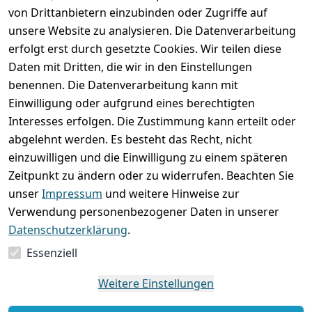
von Drittanbietern einzubinden oder Zugriffe auf
unsere Website zu analysieren. Die Datenverarbeitung
erfolgt erst durch gesetzte Cookies. Wir teilen diese
Rechtliches
Services
Wir
Zahle
Daten mit Dritten, die wir in den Einstellungen
versenden
bequem per
AGB
Kontakt
mit
benennen. Die Datenverarbeitung kann mit
Impressum
Registrieren
Einwilligung oder aufgrund eines berechtigten
Interesses erfolgen. Die Zustimmung kann erteilt oder
Datenschutze
Zahlung und 
abgelehnt werden. Es besteht das Recht, nicht
rklärung
Versand
einzuwilligen und die Einwilligung zu einem späteren
Folgt uns
Batterieentsor
Rückgabe / 
Zeitpunkt zu ändern oder zu widerrufen. Beachten Sie
gern auf
gung
Umtausch / 
unser
Impressum
und weitere Hinweise zur
Reklamation
Widerrufsrec
Verwendung personenbezogener Daten in unserer
ht
Datenschutzerklärung
.
Essenziell
Vertrag
widerrufen
Weitere Einstellungen