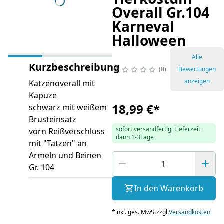
Overall Gr.104
Karneval
Halloween
Alle
Kurzbeschreibung
0
Bewertungen
anzeigen
Katzenoverall mit
Kapuze
18,99 €
*
schwarz mit weißem
Brusteinsatz
sofort versandfertig, Lieferzeit
vorn Reißverschluss
dann 1-3Tage
mit "Tatzen" an
Ärmeln und Beinen
Gr. 104
In den Warenkorb
*
inkl. ges. MwSt
zzgl.
Versandkosten