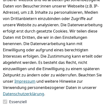
Daten von Besucher:innen unserer Webseite (z.B. IP-
Adresse), um z.B. Inhalte zu personalisieren, Medien
von Drittanbietern einzubinden oder Zugriffe auf
unsere Website zu analysieren. Die Datenverarbeitung
erfolgt erst durch gesetzte Cookies. Wir teilen diese
Rechtliches
Services
Wir
Zahle
Daten mit Dritten, die wir in den Einstellungen
versenden
bequem per
AGB
Kontakt
mit
benennen. Die Datenverarbeitung kann mit
Impressum
Registrieren
Einwilligung oder aufgrund eines berechtigten
Interesses erfolgen. Die Zustimmung kann erteilt oder
Datenschutze
Zahlung und 
abgelehnt werden. Es besteht das Recht, nicht
rklärung
Versand
einzuwilligen und die Einwilligung zu einem späteren
Folgt uns
Batterieentsor
Rückgabe / 
Zeitpunkt zu ändern oder zu widerrufen. Beachten Sie
gern auf
gung
Umtausch / 
unser
Impressum
und weitere Hinweise zur
Reklamation
Widerrufsrec
Verwendung personenbezogener Daten in unserer
ht
Datenschutzerklärung
.
Essenziell
Vertrag