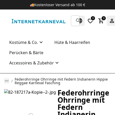
🚚
Kostenloser Versand ab 100 €
0
0
Kostüme & Co.
Hüte & Haarreifen
Perücken & Bärte
Accessoires & Zubehör
Federohrringe Ohrringe mit Federn Indianerin Hippie
Reggae Karneval Fasching
Federohrringe
Ohrringe mit
Federn
Indianerin