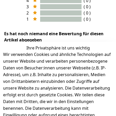
4
( 0 )
3
( 0 )
2
( 0 )
1
( 0 )
Es hat noch niemand eine Bewertung für diesen
Artikel abgegeben
Ihre Privatsphäre ist uns wichtig
Wir verwenden Cookies und ähnliche Technologien auf
unserer Website und verarbeiten personenbezogene
Daten von Besucher:innen unserer Webseite (z.B. IP-
Adresse), um z.B. Inhalte zu personalisieren, Medien
von Drittanbietern einzubinden oder Zugriffe auf
unsere Website zu analysieren. Die Datenverarbeitung
erfolgt erst durch gesetzte Cookies. Wir teilen diese
Rechtliches
Services
Wir
Zahle
Daten mit Dritten, die wir in den Einstellungen
versenden
bequem per
AGB
Kontakt
mit
benennen. Die Datenverarbeitung kann mit
Impressum
Registrieren
Einwilligung oder aufgrund eines berechtigten