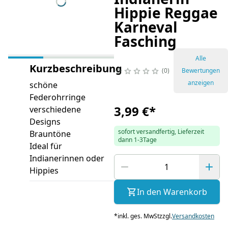
Hippie Reggae
Karneval
Fasching
Alle
Kurzbeschreibung
0
Bewertungen
anzeigen
schöne
Federohrringe
3,99 €
*
verschiedene
Designs
sofort versandfertig, Lieferzeit
Brauntöne
dann 1-3Tage
Ideal für
Indianerinnen oder
Hippies
In den Warenkorb
*
inkl. ges. MwSt
zzgl.
Versandkosten