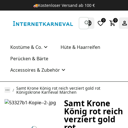
🚚
Kostenloser Versand ab 100 €
0
0
Kostüme & Co.
Hüte & Haarreifen
Perücken & Bärte
Accessoires & Zubehör
Samt Krone König rot reich verziert gold rot
Königskrone Karneval Märchen
Samt Krone
König rot reich
verziert gold
rot