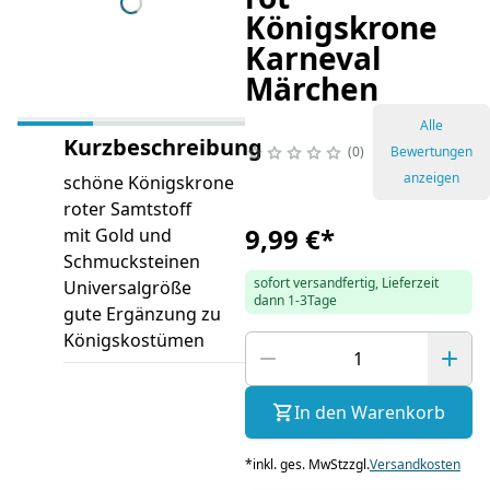
Königskrone
Karneval
Märchen
Alle
Kurzbeschreibung
0
Bewertungen
anzeigen
schöne Königskrone
roter Samtstoff
9,99 €
*
mit Gold und
Schmucksteinen
sofort versandfertig, Lieferzeit
Universalgröße
dann 1-3Tage
gute Ergänzung zu
Königskostümen
In den Warenkorb
*
inkl. ges. MwSt
zzgl.
Versandkosten