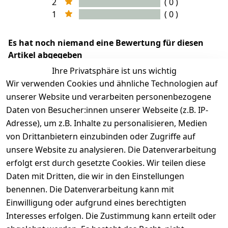
2
( 0 )
1
( 0 )
Es hat noch niemand eine Bewertung für diesen
Artikel abgegeben
Ihre Privatsphäre ist uns wichtig
Wir verwenden Cookies und ähnliche Technologien auf
unserer Website und verarbeiten personenbezogene
Daten von Besucher:innen unserer Webseite (z.B. IP-
Adresse), um z.B. Inhalte zu personalisieren, Medien
von Drittanbietern einzubinden oder Zugriffe auf
unsere Website zu analysieren. Die Datenverarbeitung
erfolgt erst durch gesetzte Cookies. Wir teilen diese
Rechtliches
Services
Wir
Zahle
Daten mit Dritten, die wir in den Einstellungen
versenden
bequem per
AGB
Kontakt
mit
benennen. Die Datenverarbeitung kann mit
Impressum
Registrieren
Einwilligung oder aufgrund eines berechtigten
Interesses erfolgen. Die Zustimmung kann erteilt oder
Datenschutze
Zahlung und 