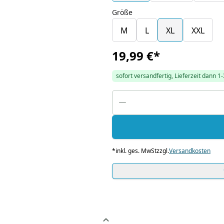
Größe
M
L
XL
XXL
19,99 €
*
sofort versandfertig, Lieferzeit dann 1
*
inkl. ges. MwSt
zzgl.
Versandkosten