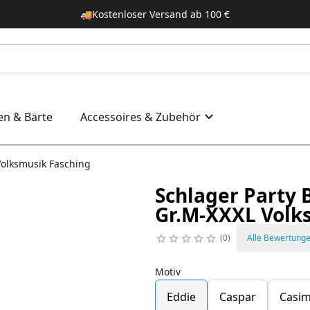
🚚
Kostenloser Versand ab 100 €
en & Bärte
Accessoires & Zubehör
 Volksmusik Fasching
Schlager Party 
Gr.M-XXXL Volk
0
Alle Bewertung
Motiv
Eddie
Caspar
Casim