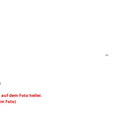
u
t auf dem Foto heller.
om Foto)