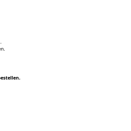
.
en.
estellen.