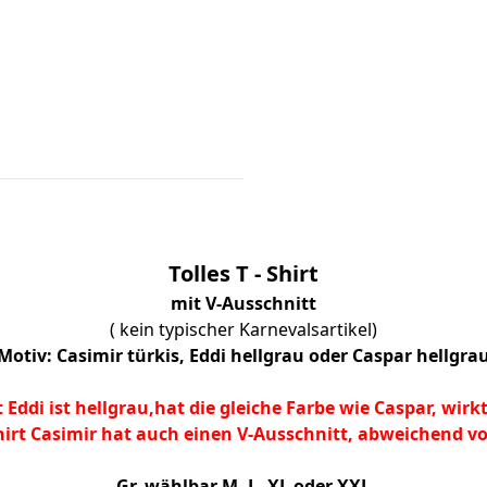
Tolles T - Shirt
mit V-Ausschnitt
( kein typischer Karnevalsartikel)
Motiv: Casimir türkis, Eddi hellgrau oder Caspar hellgra
 Eddi ist hellgrau,hat die gleiche Farbe wie Caspar, wirk
hirt Casimir hat auch einen V-Ausschnitt, abweichend v
Gr. wählbar M, L, XL oder XXL