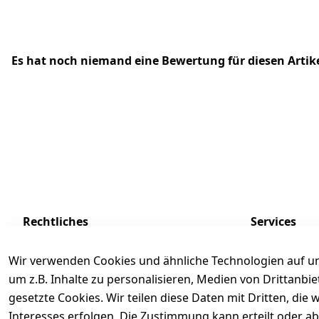
Es hat noch niemand eine Bewertung für diesen Arti
Rechtliches
Services
AGB
Kontakt
Wir verwenden Cookies und ähnliche Technologien auf un
Impressum
Registrieren
um z.B. Inhalte zu personalisieren, Medien von Drittanbi
Datenschutzerklärung
Zahlung und 
gesetzte Cookies. Wir teilen diese Daten mit Dritten, di
Interesses erfolgen. Die Zustimmung kann erteilt oder ab
Batterieentsorgung
Rückgabe / Um