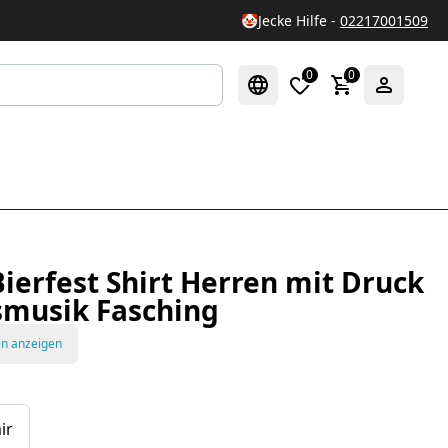
🤡
Jecke Hilfe -
02217001509
0
0
Bierfest Shirt Herren mit Druck
smusik Fasching
en anzeigen
ir