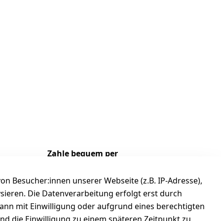
Zahle bequem per
n Besucher:innen unserer Webseite (z.B. IP-Adresse),
ysieren. Die Datenverarbeitung erfolgt erst durch
kann mit Einwilligung oder aufgrund eines berechtigten
und die Einwilligung zu einem späteren Zeitpunkt zu