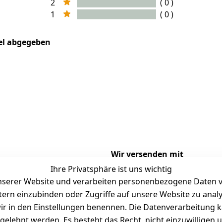
2
( 0 )
1
( 0 )
kel abgegeben
Wir versenden mit
Ihre Privatsphäre ist uns wichtig
serer Website und verarbeiten personenbezogene Daten vo
etern einzubinden oder Zugriffe auf unsere Website zu anal
Versand
Folgt uns gern auf
e wir in den Einstellungen benennen. Die Datenverarbeitung 
gelehnt werden. Es besteht das Recht, nicht einzuwilligen 
tausch / Reklamation