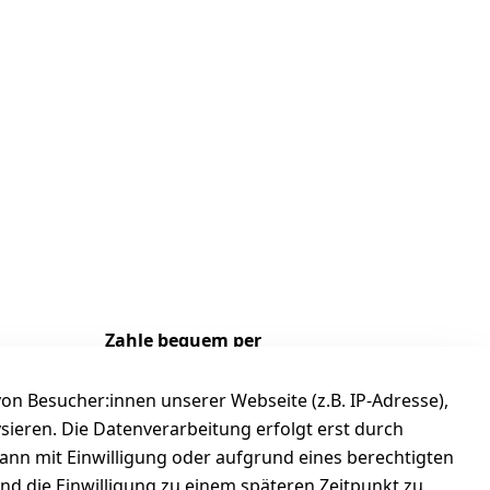
Zahle bequem per
n Besucher:innen unserer Webseite (z.B. IP-Adresse),
ysieren. Die Datenverarbeitung erfolgt erst durch
kann mit Einwilligung oder aufgrund eines berechtigten
und die Einwilligung zu einem späteren Zeitpunkt zu