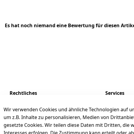
Es hat noch niemand eine Bewertung für diesen Arti
Rechtliches
Services
AGB
Kontakt
Wir verwenden Cookies und ähnliche Technologien auf un
Impressum
Registrieren
um z.B. Inhalte zu personalisieren, Medien von Drittanbi
Datenschutzerklärung
Zahlung und 
gesetzte Cookies. Wir teilen diese Daten mit Dritten, di
Interesses erfolgen. Die Zustimmung kann erteilt oder ab
Batterieentsorgung
Rückgabe / Um