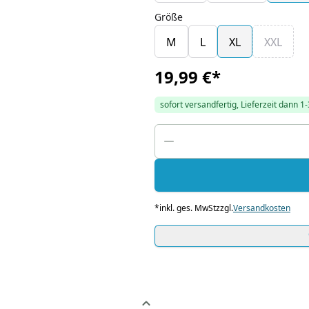
Größe
M
L
XL
XXL
19,99 €
*
sofort versandfertig, Lieferzeit dann 1
*
inkl. ges. MwSt
zzgl.
Versandkosten