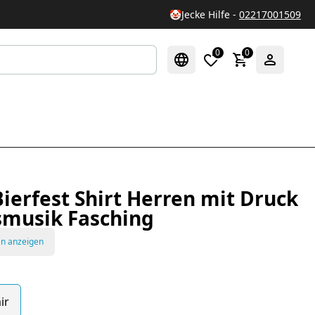
🤡
Jecke Hilfe -
02217001509
0
0
Bierfest Shirt Herren mit Druck
smusik Fasching
en anzeigen
ir