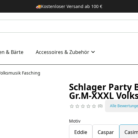
🚚
Kostenloser Versand ab 100 €
en & Bärte
Accessoires & Zubehör
 Volksmusik Fasching
Schlager Party 
Gr.M-XXXL Volk
0
Alle Bewertung
Motiv
Eddie
Caspar
Casim