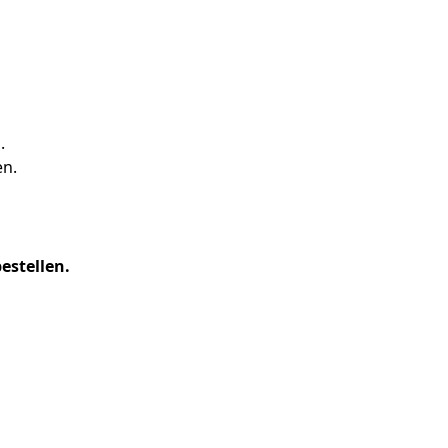
.
en.
estellen.