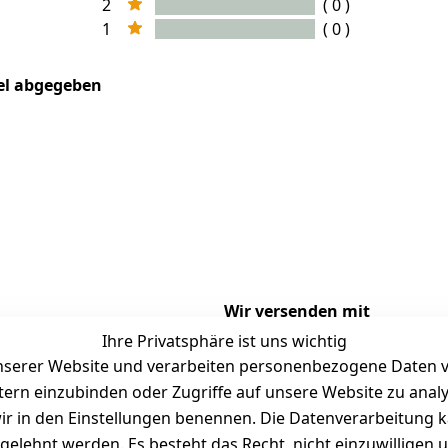
2
( 0 )
1
( 0 )
kel abgegeben
Wir versenden mit
Ihre Privatsphäre ist uns wichtig
serer Website und verarbeiten personenbezogene Daten vo
etern einzubinden oder Zugriffe auf unsere Website zu anal
Versand
Folgt uns gern auf
e wir in den Einstellungen benennen. Die Datenverarbeitung 
gelehnt werden. Es besteht das Recht, nicht einzuwilligen 
tausch / Reklamation