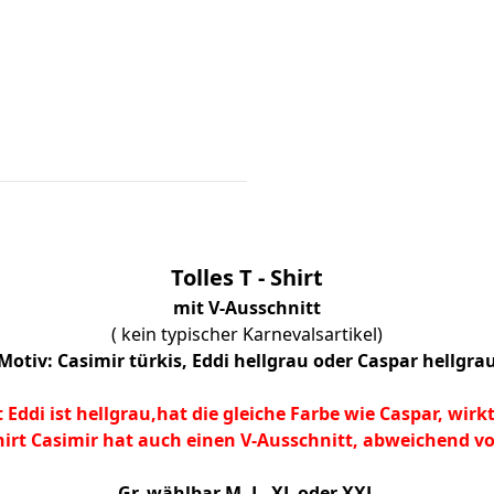
Tolles T - Shirt
mit V-Ausschnitt
( kein typischer Karnevalsartikel)
Motiv: Casimir türkis, Eddi hellgrau oder Caspar hellgra
 Eddi ist hellgrau,hat die gleiche Farbe wie Caspar, wirk
hirt Casimir hat auch einen V-Ausschnitt, abweichend v
Gr. wählbar M, L, XL oder XXL