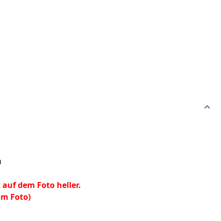
u
t auf dem Foto heller.
om Foto)