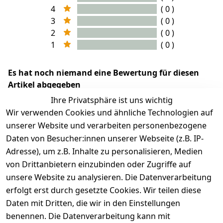
4
( 0 )
3
( 0 )
2
( 0 )
1
( 0 )
Es hat noch niemand eine Bewertung für diesen
Artikel abgegeben
Ihre Privatsphäre ist uns wichtig
Wir verwenden Cookies und ähnliche Technologien auf
unserer Website und verarbeiten personenbezogene
Daten von Besucher:innen unserer Webseite (z.B. IP-
Adresse), um z.B. Inhalte zu personalisieren, Medien
von Drittanbietern einzubinden oder Zugriffe auf
unsere Website zu analysieren. Die Datenverarbeitung
erfolgt erst durch gesetzte Cookies. Wir teilen diese
Rechtliches
Services
Wir
Zahle
Daten mit Dritten, die wir in den Einstellungen
versenden
bequem per
AGB
Kontakt
mit
benennen. Die Datenverarbeitung kann mit