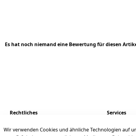
Es hat noch niemand eine Bewertung für diesen Arti
Rechtliches
Services
AGB
Kontakt
Wir verwenden Cookies und ähnliche Technologien auf un
Impressum
Registrieren