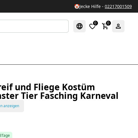
🤡
Jecke Hilfe -
02217001509
0
0
reif und Fliege Kostüm
ster Tier Fasching Karneval
en anzeigen
-3Tage