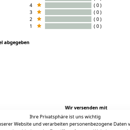
4
( 0 )
3
( 0 )
2
( 0 )
1
( 0 )
kel abgegeben
Wir versenden mit
Ihre Privatsphäre ist uns wichtig
serer Website und verarbeiten personenbezogene Daten vo