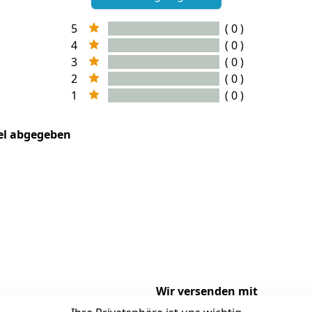
5
( 0 )
4
( 0 )
3
( 0 )
2
( 0 )
1
( 0 )
kel abgegeben
Wir versenden mit