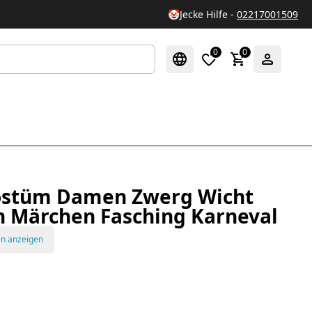
🤡
Jecke Hilfe -
02217001509
0
0
ostüm Damen Zwerg Wicht
n Märchen Fasching Karneval
en anzeigen