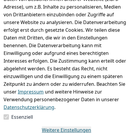
Adresse), um z.B. Inhalte zu personalisieren, Medien
von Drittanbietern einzubinden oder Zugriffe auf
unsere Website zu analysieren. Die Datenverarbeitung
erfolgt erst durch gesetzte Cookies. Wir teilen diese
Rechtliches
Services
Wir
Zahle
Daten mit Dritten, die wir in den Einstellungen
versenden
bequem per
AGB
Kontakt
mit
benennen. Die Datenverarbeitung kann mit
Impressum
Registrieren
Einwilligung oder aufgrund eines berechtigten
Interesses erfolgen. Die Zustimmung kann erteilt oder
Datenschutze
Zahlung und 
abgelehnt werden. Es besteht das Recht, nicht
rklärung
Versand
einzuwilligen und die Einwilligung zu einem späteren
Folgt uns
Batterieentsor
Rückgabe / 
Zeitpunkt zu ändern oder zu widerrufen. Beachten Sie
gern auf
gung
Umtausch / 
unser
Impressum
und weitere Hinweise zur
Reklamation
Widerrufsrec
Verwendung personenbezogener Daten in unserer
ht
Datenschutzerklärung
.
Essenziell
Vertrag
widerrufen
Weitere Einstellungen