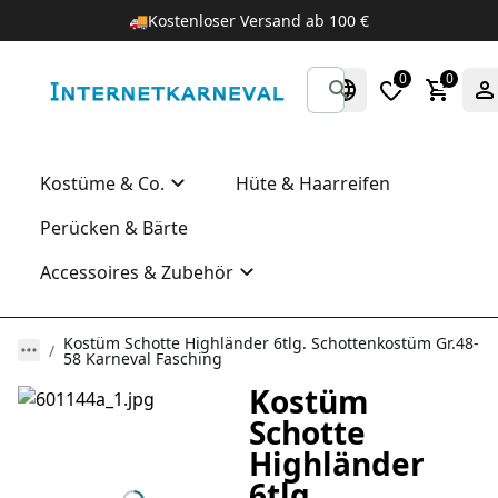
🚚
Kostenloser Versand ab 100 €
0
0
Kostüme & Co.
Hüte & Haarreifen
Perücken & Bärte
Accessoires & Zubehör
Kostüm Schotte Highländer 6tlg. Schottenkostüm Gr.48-
58 Karneval Fasching
Kostüm
Schotte
Highländer
6tlg.