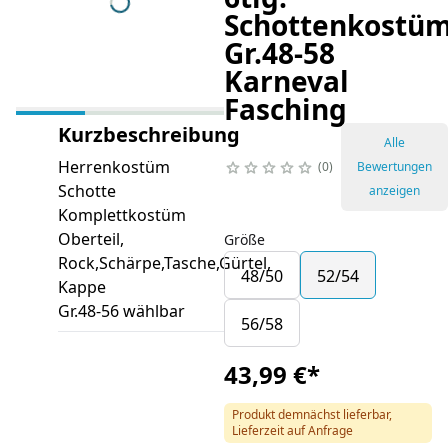
Schottenkostü
Gr.48-58
Karneval
Fasching
Kurzbeschreibung
Alle
Herrenkostüm
0
Bewertungen
Schotte
anzeigen
Komplettkostüm
Oberteil,
Größe
Rock,Schärpe,Tasche,Gürtel,
48/50
52/54
Kappe
Gr.48-56 wählbar
56/58
43,99 €
*
Produkt demnächst lieferbar,
Lieferzeit auf Anfrage