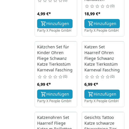
0
0
4,99 €
*
18,99 €
*
Hinzufügen
Hinzufügen
Party X People GmbH
Party X People GmbH
Kätzchen Set für
Katzen Set
Kinder Ohren
Haarreif Ohren
Fliege Schwanz
Fliege Schwanz
Katze Tierkostüm
Katze Tierkostüm
Karneval Fasching
Karneval Fasching
0
0
6,99 €
*
6,99 €
*
Hinzufügen
Hinzufügen
Party X People GmbH
Party X People GmbH
Katzenohren Set
Gesichts Tattoo
Haarreif Fliege
Katze schwarze
Katze m Pailletten
Strasssteine Tier