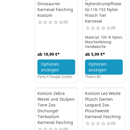
Dinosaurier
Nylonstrumpfhose
Karneval Fasching
Gr.116-152 Nylon
Kostüm
Frosch Tier
Karneval
0
0
Material: 100 % Nylon;
Waschanleitung:
Handwäsche
ab
19,99 €
*
ab
5,99 €
*
Optionen
Optionen
anzeigen
anzeigen
Party X People GmbH
Thetru BV
Kostüm Zebra
Kostüm Leo Weste
Weste und Stulpen
Plüsch Damen
Tiere Zoo
Leopard Zoo
Dschungel
Plüschweste
Tierkostüm
Karneval Fasching
Karneval Fasching
0
0