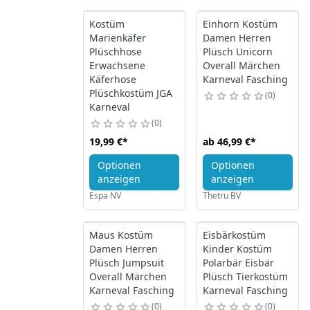
Kostüm
Einhorn Kostüm
Marienkäfer
Damen Herren
Plüschhose
Plüsch Unicorn
Erwachsene
Overall Märchen
Käferhose
Karneval Fasching
Plüschkostüm JGA
0
Karneval
0
19,99 €
*
ab
46,99 €
*
Optionen
Optionen
anzeigen
anzeigen
Espa NV
Thetru BV
Maus Kostüm
Eisbärkostüm
Damen Herren
Kinder Kostüm
Plüsch Jumpsuit
Polarbär Eisbär
Overall Märchen
Plüsch Tierkostüm
Karneval Fasching
Karneval Fasching
0
0