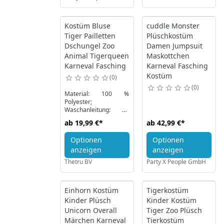
Kostüm Bluse
cuddle Monster
Tiger Pailletten
Plüschkostüm
Dschungel Zoo
Damen Jumpsuit
Animal Tigerqueen
Maskottchen
Karneval Fasching
Karneval Fasching
Kostüm
0
0
Material: 100 %
Polyester;
Waschanleitung: 30
Grad
ab
19,99 €
*
ab
42,99 €
*
Maschinenwäsche
Optionen
Optionen
anzeigen
anzeigen
Thetru BV
Party X People GmbH
Einhorn Kostüm
Tigerkostüm
Kinder Plüsch
Kinder Kostüm
Unicorn Overall
Tiger Zoo Plüsch
Märchen Karneval
Tierkostüm