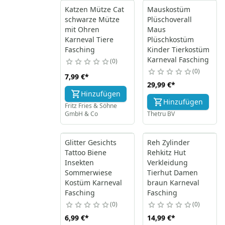
Katzen Mütze Cat
Mauskostüm
schwarze Mütze
Plüschoverall
mit Ohren
Maus
Karneval Tiere
Plüschkostüm
Fasching
Kinder Tierkostüm
Karneval Fasching
0
0
7,99 €
*
29,99 €
*
Hinzufügen
Hinzufügen
Fritz Fries & Söhne
GmbH & Co
Thetru BV
Glitter Gesichts
Reh Zylinder
Tattoo Biene
Rehkitz Hut
Insekten
Verkleidung
Sommerwiese
Tierhut Damen
Kostüm Karneval
braun Karneval
Fasching
Fasching
0
0
6,99 €
*
14,99 €
*