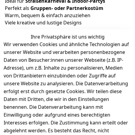
Ideal für
Straßenkarneval & Indoor-Partys
Perfekt als
Gruppen- oder Partnerkostüm
Warm, bequem & einfach anzuziehen
Viele kreative und lustige Designs
Ihre Privatsphäre ist uns wichtig
Jetzt stöbern und dein perfektes Plüsch- oder
Wir verwenden Cookies und ähnliche Technologien auf
Tierkostüm für Karneval sichern!
unserer Website und verarbeiten personenbezogene
Daten von Besucher:innen unserer Webseite (z.B. IP-
Adresse), um z.B. Inhalte zu personalisieren, Medien
von Drittanbietern einzubinden oder Zugriffe auf
unsere Website zu analysieren. Die Datenverarbeitung
erfolgt erst durch gesetzte Cookies. Wir teilen diese
Rechtliches
Services
Wir
Zahle
Daten mit Dritten, die wir in den Einstellungen
versenden
bequem per
AGB
Kontakt
mit
benennen. Die Datenverarbeitung kann mit
Einwilligung oder aufgrund eines berechtigten
Impressum
Registrieren
Interesses erfolgen. Die Zustimmung kann erteilt oder
Datenschutze
Zahlung und 
abgelehnt werden. Es besteht das Recht, nicht
rklärung
Versand