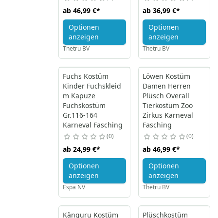
ab
46,99 €
*
ab
36,99 €
*
Optionen
Optionen
anzeigen
anzeigen
Thetru BV
Thetru BV
Fuchs Kostüm
Löwen Kostüm
Kinder Fuchskleid
Damen Herren
m Kapuze
Plüsch Overall
Fuchskostüm
Tierkostüm Zoo
Gr.116-164
Zirkus Karneval
Karneval Fasching
Fasching
0
0
ab
24,99 €
*
ab
46,99 €
*
Optionen
Optionen
anzeigen
anzeigen
Espa NV
Thetru BV
Känguru Kostüm
Plüschkostüm