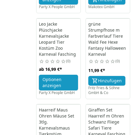
Party X People GmbH
Makotex GmbH
Leo Jacke
grüne
Plüschjacke
Strumpfhose m
Karnevalsjacke
Farbverlauf Tiere
Leopard Tier
Wald Fee Hexe
Kostüm Zoo
Fantasy Halloween
Karneval Fasching
Karneval
0
0
ab
16,99 €
*
11,99 €
*
Optionen
Hinzufügen
anzeigen
Fritz Fries & Söhne
Party X People GmbH
GmbH & Co
Haarreif Maus
Giraffen Set
Ohren Mäuse Set
Haarreif m Ohren
3tlg.
Schwanz Fliege
Karnevalsmaus
Safari Tiere
Tierkostüm
Karneval Fasching