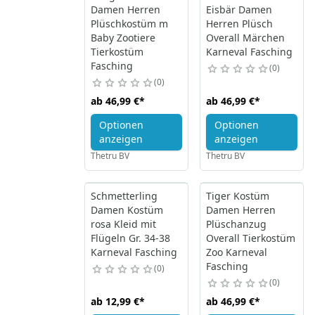
Damen Herren
Eisbär Damen
Plüschkostüm m
Herren Plüsch
Baby Zootiere
Overall Märchen
Tierkostüm
Karneval Fasching
Fasching
0
0
ab
46,99 €
*
ab
46,99 €
*
Optionen
Optionen
anzeigen
anzeigen
Thetru BV
Thetru BV
Schmetterling
Tiger Kostüm
Damen Kostüm
Damen Herren
rosa Kleid mit
Plüschanzug
Flügeln Gr. 34-38
Overall Tierkostüm
Karneval Fasching
Zoo Karneval
Fasching
0
0
ab
12,99 €
*
ab
46,99 €
*