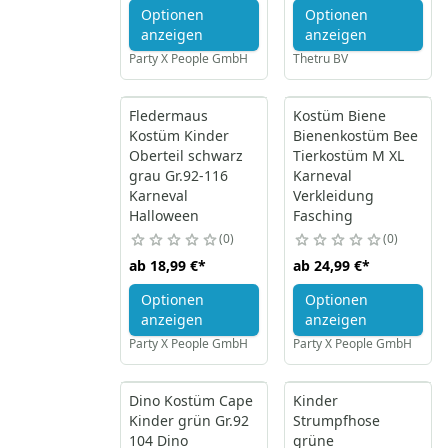
Optionen
Optionen
anzeigen
anzeigen
Party X People GmbH
Thetru BV
Fledermaus
Kostüm Biene
Kostüm Kinder
Bienenkostüm Bee
Oberteil schwarz
Tierkostüm M XL
grau Gr.92-116
Karneval
Karneval
Verkleidung
Halloween
Fasching
0
0
ab
18,99 €
*
ab
24,99 €
*
Optionen
Optionen
anzeigen
anzeigen
Party X People GmbH
Party X People GmbH
Dino Kostüm Cape
Kinder
Kinder grün Gr.92
Strumpfhose
104 Dino
grüne