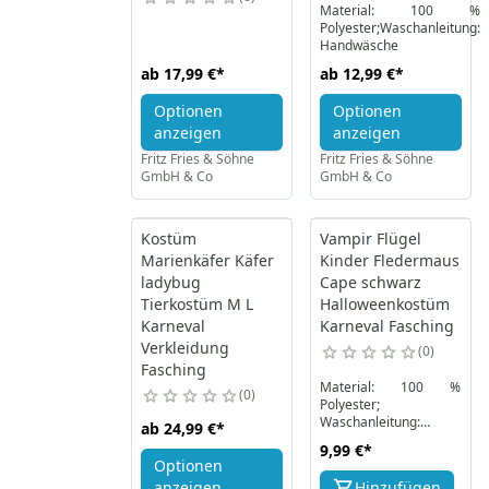
Material: 100 %
Polyester;Waschanleitung:
Handwäsche
ab
17,99 €
*
ab
12,99 €
*
Optionen
Optionen
anzeigen
anzeigen
Fritz Fries & Söhne
Fritz Fries & Söhne
GmbH & Co
GmbH & Co
Kostüm
Vampir Flügel
Marienkäfer Käfer
Kinder Fledermaus
ladybug
Cape schwarz
Tierkostüm M L
Halloweenkostüm
Karneval
Karneval Fasching
Verkleidung
0
Fasching
Material: 100 %
0
Polyester;
Waschanleitung:
ab
24,99 €
*
Handwäsche
9,99 €
*
Optionen
anzeigen
Hinzufügen