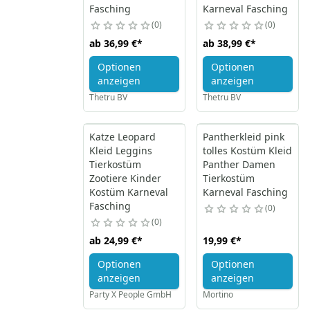
Fasching
Karneval Fasching
0
0
ab
36,99 €
*
ab
38,99 €
*
Optionen
Optionen
anzeigen
anzeigen
Thetru BV
Thetru BV
Katze Leopard
Pantherkleid pink
Kleid Leggins
tolles Kostüm Kleid
Tierkostüm
Panther Damen
Zootiere Kinder
Tierkostüm
Kostüm Karneval
Karneval Fasching
Fasching
0
0
ab
24,99 €
*
19,99 €
*
Optionen
Optionen
anzeigen
anzeigen
Party X People GmbH
Mortino