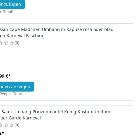
inzufügen
ex GmbH
essin Cape Mädchen Umhang m Kapuze rosa oder blau
en Karneval Fasching
0
99 €
*
onen anzeigen
X People GmbH
r Samt Umhang Prinzenmantel König Kostüm Uniform
tier Garde Karneval
0
€
*