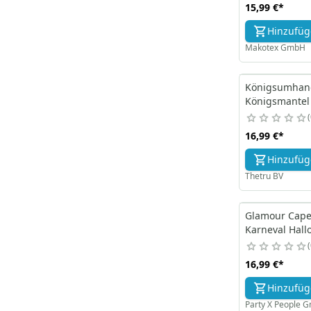
15,99 €
*
Hinzufü
Makotex GmbH
Königsumhang
Königsmantel
16,99 €
*
Hinzufü
Thetru BV
Glamour Cape
Karneval Hal
16,99 €
*
Hinzufü
Party X People 