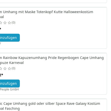
m Umhang mit Maske Totenkopf Kutte Halloweenkostüm
val
0
*
inzufügen
V
m Rainbow Kapuzenumhang Pride Regenbogen Cape Umhang
apuze Karneval
0
€
*
inzufügen
X People GmbH
lic Cape Umhang gold oder silber Space Rave Galaxy Kostüm
val Fasching