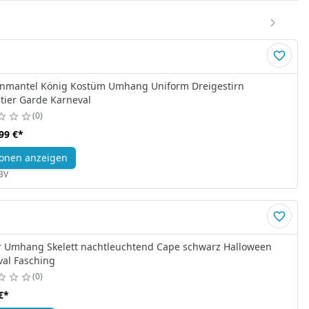
enmantel König Kostüm Umhang Uniform Dreigestirn
tier Garde Karneval
0
99 €
*
onen anzeigen
BV
r Umhang Skelett nachtleuchtend Cape schwarz Halloween
val Fasching
0
€
*