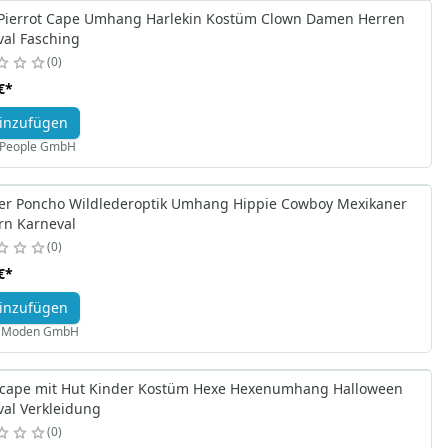
s Pierrot Cape Umhang Harlekin Kostüm Clown Damen Herren
val Fasching
0
€
*
inzufügen
X People GmbH
er Poncho Wildlederoptik Umhang Hippie Cowboy Mexikaner
rn Karneval
0
€
*
inzufügen
a Moden GmbH
cape mit Hut Kinder Kostüm Hexe Hexenumhang Halloween
val Verkleidung
0