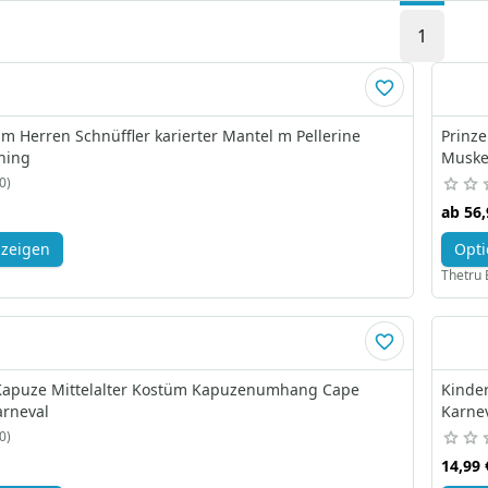
1
üm Herren Schnüffler karierter Mantel m Pellerine
Prinz
hing
Muske
0
ab
56,
nzeigen
Opti
Thetru 
apuze Mittelalter Kostüm Kapuzenumhang Cape
Kinde
arneval
Karne
0
14,99 