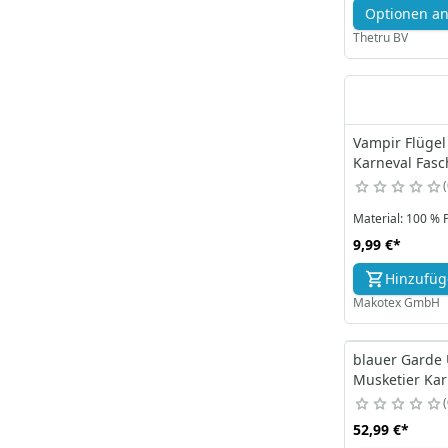
Optionen a
Thetru BV
Vampir Flüge
Karneval Fasc
Material: 100 %
9,99 €
*
Hinzufü
Makotex GmbH
blauer Garde
Musketier Kar
52,99 €
*