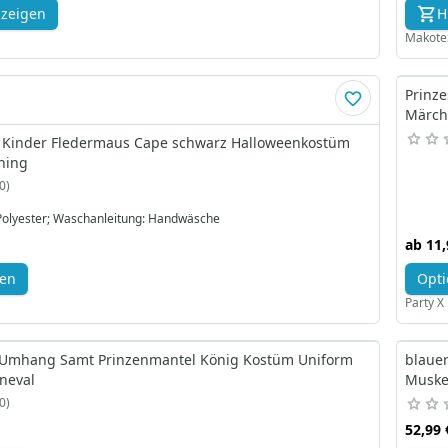
nzeigen
H
Makot
Prinz
Märch
l Kinder Fledermaus Cape schwarz Halloweenkostüm
hing
0
 Polyester; Waschanleitung: Handwäsche
ab
11,
gen
Opti
Party 
 Umhang Samt Prinzenmantel König Kostüm Uniform
blaue
neval
Muske
0
52,99 