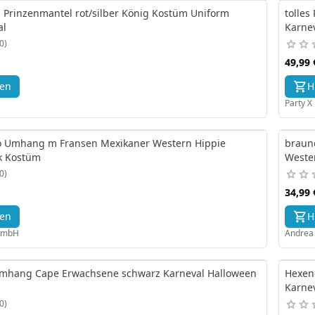
Prinzenmantel rot/silber König Kostüm Uniform
tolle
al
Karne
0
49,99 
gen
H
Party 
o Umhang m Fransen Mexikaner Western Hippie
braun
k Kostüm
Weste
0
34,99 
gen
H
GmbH
Andre
mhang Cape Erwachsene schwarz Karneval Halloween
Hexen
Karne
0