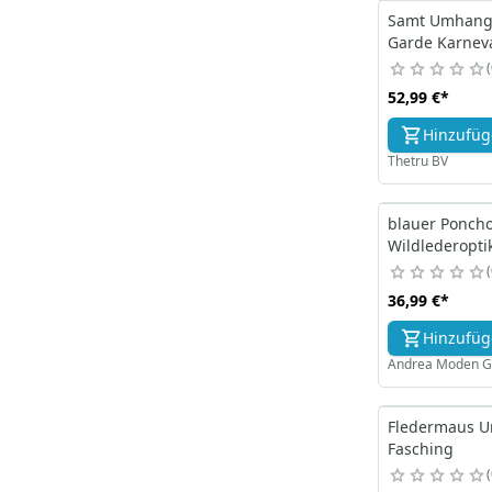
Samt Umhang 
Garde Karnev
52,99 €
*
Hinzufü
Thetru BV
blauer Ponch
Wildlederopti
36,99 €
*
Hinzufü
Andrea Moden 
Fledermaus U
Fasching