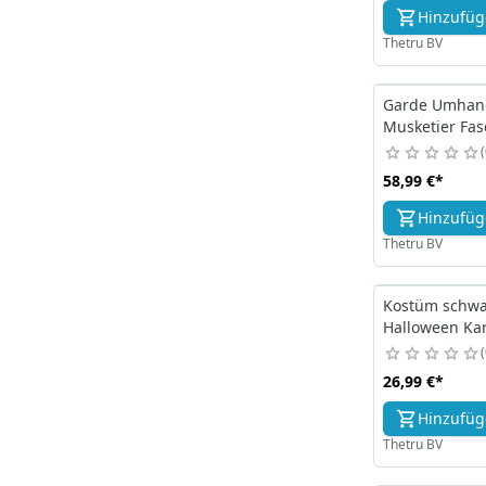
Hinzufü
Thetru BV
Garde Umhang
Musketier Fas
58,99 €
*
Hinzufü
Thetru BV
Kostüm schwa
Halloween Ka
26,99 €
*
Hinzufü
Thetru BV