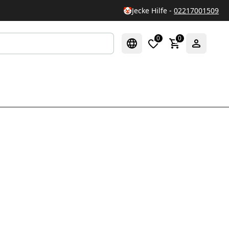
🤡
Jecke Hilfe -
02217001509
0
0