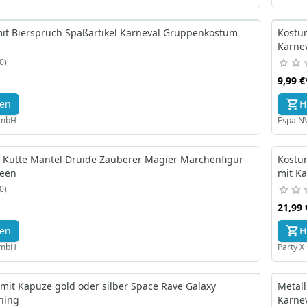
mit Bierspruch Spaßartikel Karneval Gruppenkostüm
Kostü
Karne
0
9,99 €
gen
H
GmbH
Espa N
 Kutte Mantel Druide Zauberer Magier Märchenfigur
Kostü
ween
mit K
0
21,99 
gen
H
GmbH
Party 
 mit Kapuze gold oder silber Space Rave Galaxy
Metal
hing
Karne