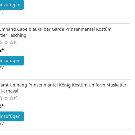
inzufügen
BV
Umhang Cape blau/silber Garde Prinzenmantel Kostüm
tier Fasching
0
€
*
inzufügen
BV
 Samt Umhang Prinzenmantel König Kostüm Uniform Musketier
 Karneval
0
€
*
inzufügen
BV