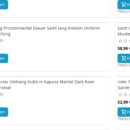
gen
H
Thetru 
 Prinzenmantel blauer Samt lang Kostüm Uniform
Samt 
ching
Muske
0
58,99 
gen
H
Thetru 
rzer Umhang Kutte m Kapuze Mantel Dark Rave
roter
rneval
Garde
0
52,99 
gen
H
Thetru 