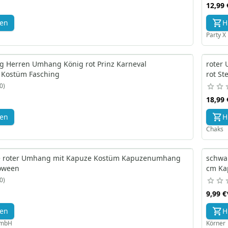
12,99 
gen
H
Party 
 Herren Umhang König rot Prinz Karneval
roter
 Kostüm Fasching
rot St
0
18,99 
gen
H
Chaks
 roter Umhang mit Kapuze Kostüm Kapuzenumhang
schwa
loween
cm K
0
9,99 €
gen
H
GmbH
Körner