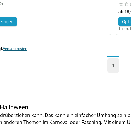
0
ab
18,
nzeigen
Opti
Thetru 
l.
Versandkosten
1
 Halloween
en drüberziehen kann. Das kann ein einfacher Umhang sein b
en anderen Themen im Karneval oder Fasching. Mit einem U