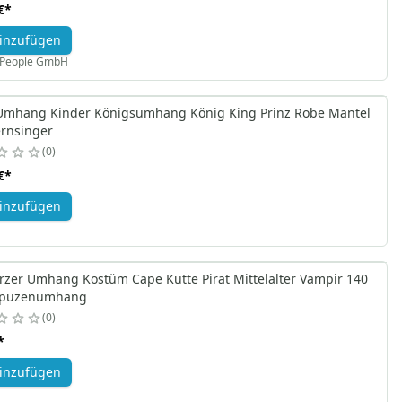
€
*
inzufügen
X People GmbH
 Umhang Kinder Königsumhang König King Prinz Robe Mantel
ernsinger
0
€
*
inzufügen
rzer Umhang Kostüm Cape Kutte Pirat Mittelalter Vampir 140
apuzenumhang
0
*
inzufügen