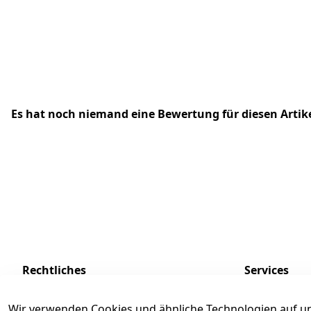
Es hat noch niemand eine Bewertung für diesen Arti
Rechtliches
Services
AGB
Kontakt
Wir verwenden Cookies und ähnliche Technologien auf un