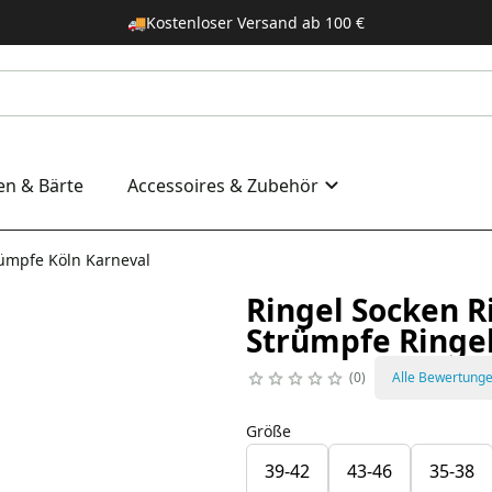
🚚
Kostenloser Versand ab 100 €
en & Bärte
Accessoires & Zubehör
rümpfe Köln Karneval
Ringel Socken R
Strümpfe Ringe
0
Alle Bewertung
Größe
39-42
43-46
35-38