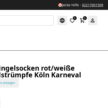
🤡
Jecke Hilfe -
02217001509
0
0
ingelsocken rot/weiße
lstrümpfe Köln Karneval
en anzeigen