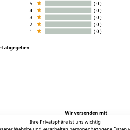
5
( 0 )
4
( 0 )
3
( 0 )
2
( 0 )
1
( 0 )
kel abgegeben
Wir versenden mit
Ihre Privatsphäre ist uns wichtig
serer Website und verarbeiten personenbezogene Daten vo