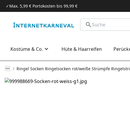
✓
Max. 5,99 € Portokosten bis 99,99 €
Kostüme & Co.
Hüte & Haarreifen
Perück
Ringel Socken Ringelsocken rot/weiße Strümpfe Ringelst