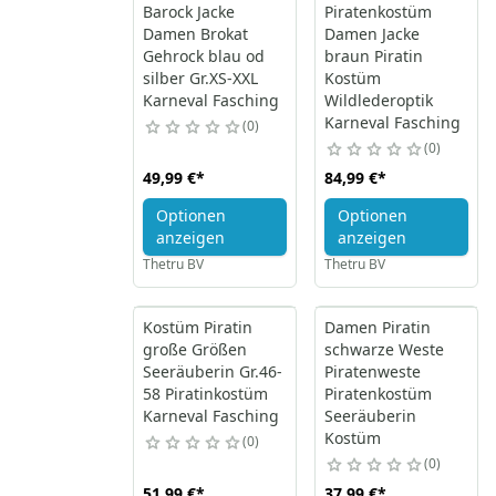
Barock Jacke
Piratenkostüm
Damen Brokat
Damen Jacke
Gehrock blau od
braun Piratin
silber Gr.XS-XXL
Kostüm
Karneval Fasching
Wildlederoptik
Karneval Fasching
0
0
49,99 €
*
84,99 €
*
Optionen
Optionen
anzeigen
anzeigen
Thetru BV
Thetru BV
Kostüm Piratin
Damen Piratin
große Größen
schwarze Weste
Seeräuberin Gr.46-
Piratenweste
58 Piratinkostüm
Piratenkostüm
Karneval Fasching
Seeräuberin
Kostüm
0
0
51,99 €
*
37,99 €
*