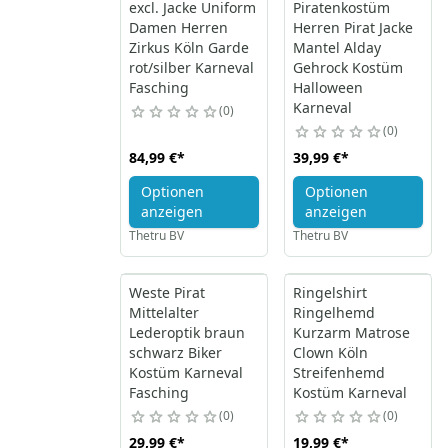
excl. Jacke Uniform
Piratenkostüm
Damen Herren
Herren Pirat Jacke
Zirkus Köln Garde
Mantel Alday
rot/silber Karneval
Gehrock Kostüm
Fasching
Halloween
Karneval
0
0
84,99 €
*
39,99 €
*
Optionen
Optionen
anzeigen
anzeigen
Thetru BV
Thetru BV
Weste Pirat
Ringelshirt
Mittelalter
Ringelhemd
Lederoptik braun
Kurzarm Matrose
schwarz Biker
Clown Köln
Kostüm Karneval
Streifenhemd
Fasching
Kostüm Karneval
0
0
29,99 €
*
19,99 €
*