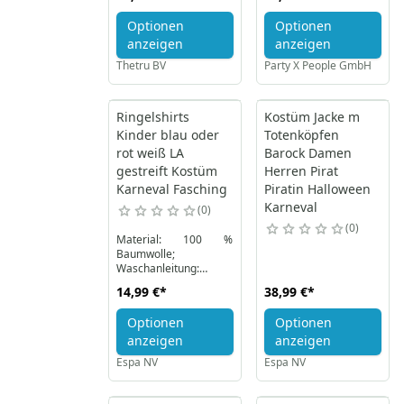
Optionen
Optionen
anzeigen
anzeigen
Thetru BV
Party X People GmbH
Ringelshirts
Kostüm Jacke m
Kinder blau oder
Totenköpfen
rot weiß LA
Barock Damen
gestreift Kostüm
Herren Pirat
Karneval Fasching
Piratin Halloween
Karneval
0
0
Material: 100 %
Baumwolle;
Waschanleitung:
Handwäsche
14,99 €
*
38,99 €
*
Optionen
Optionen
anzeigen
anzeigen
Espa NV
Espa NV