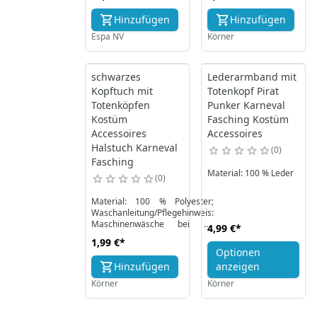
Hinzufügen
Hinzufügen
Espa NV
Körner
schwarzes
Lederarmband mit
Kopftuch mit
Totenkopf Pirat
Totenköpfen
Punker Karneval
Kostüm
Fasching Kostüm
Accessoires
Accessoires
Halstuch Karneval
0
Fasching
Material: 100 % Leder
0
Material: 100 % Polyester;
Waschanleitung/Pflegehinweis:
Maschinenwäsche bei 30
4,99 €
*
Grad, lauwarm bügeln
1,99 €
*
Optionen
Hinzufügen
anzeigen
Körner
Körner