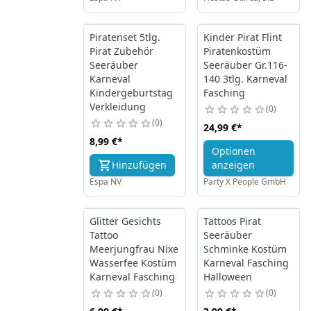
Piratenset 5tlg.
Kinder Pirat Flint
Pirat Zubehör
Piratenkostüm
Seeräuber
Seeräuber Gr.116-
Karneval
140 3tlg. Karneval
Kindergeburtstag
Fasching
Verkleidung
0
0
24,99 €
*
8,99 €
*
Optionen
Hinzufügen
anzeigen
Espa NV
Party X People GmbH
Glitter Gesichts
Tattoos Pirat
Tattoo
Seeräuber
Meerjungfrau Nixe
Schminke Kostüm
Wasserfee Kostüm
Karneval Fasching
Karneval Fasching
Halloween
0
0