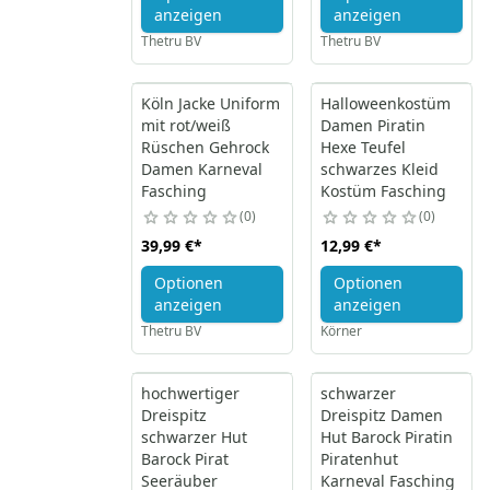
anzeigen
anzeigen
Thetru BV
Thetru BV
Köln Jacke Uniform
Halloweenkostüm
mit rot/weiß
Damen Piratin
Rüschen Gehrock
Hexe Teufel
Damen Karneval
schwarzes Kleid
Fasching
Kostüm Fasching
0
0
39,99 €
*
12,99 €
*
Optionen
Optionen
anzeigen
anzeigen
Thetru BV
Körner
hochwertiger
schwarzer
Dreispitz
Dreispitz Damen
schwarzer Hut
Hut Barock Piratin
Barock Pirat
Piratenhut
Seeräuber
Karneval Fasching