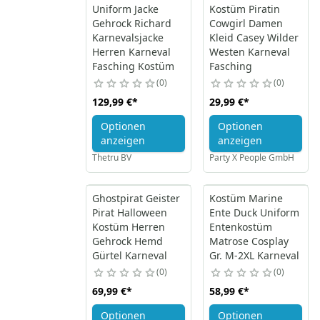
Uniform Jacke
Kostüm Piratin
Gehrock Richard
Cowgirl Damen
Karnevalsjacke
Kleid Casey Wilder
Herren Karneval
Westen Karneval
Fasching Kostüm
Fasching
0
0
129,99 €
*
29,99 €
*
Optionen
Optionen
anzeigen
anzeigen
Thetru BV
Party X People GmbH
Ghostpirat Geister
Kostüm Marine
Pirat Halloween
Ente Duck Uniform
Kostüm Herren
Entenkostüm
Gehrock Hemd
Matrose Cosplay
Gürtel Karneval
Gr. M-2XL Karneval
0
0
69,99 €
*
58,99 €
*
Optionen
Optionen