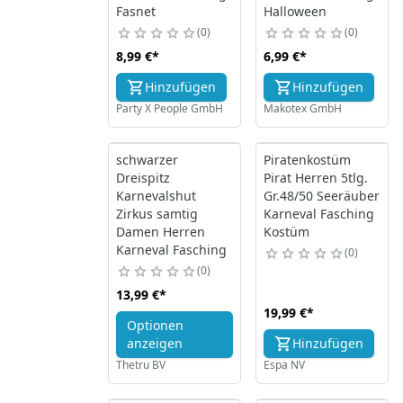
Fasnet
Halloween
0
0
8,99 €
*
6,99 €
*
Hinzufügen
Hinzufügen
Party X People GmbH
Makotex GmbH
schwarzer
Piratenkostüm
Dreispitz
Pirat Herren 5tlg.
Karnevalshut
Gr.48/50 Seeräuber
Zirkus samtig
Karneval Fasching
Damen Herren
Kostüm
Karneval Fasching
0
0
13,99 €
*
19,99 €
*
Optionen
anzeigen
Hinzufügen
Thetru BV
Espa NV