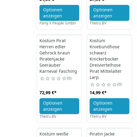
Optionen
Optionen
anzeigen
anzeigen
Party X People GmbH
Thetru BV
Kostüm Pirat
Kostüm
Herren edler
Kniebundhose
Gehrock braun
schwarz
Piratenjacke
Knickerbocker
Seeräuber
Dreiviertelhose
Karneval Fasching
Pirat Mittelalter
Larp
0
0
72,99 €
*
14,99 €
*
Optionen
Optionen
anzeigen
anzeigen
Thetru BV
Thetru BV
Kostüm weiße
Piratin Jacke