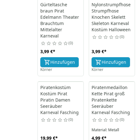
Gürteltasche
Nylonstrumpfhose
braun Pirat
Strumpfhose
Edelmann Theater
Knochen Skelett
Brauchtum
Skeleton Karneval
Mittelalter
Kostüm Halloween
Karneval
0
0
3,99 €
*
3,99 €
*
Hinzufügen
Hinzufügen
Körner
Körner
Piratenkostüm
Piratenmedaillon
Kostüm Pirat
Kette Pirat groß
Piratin Damen
Piratenkette
Seeräuber
Seeräuber
Karneval Fasching
Karneval Fasching
0
0
Material: Metall
19,99 €
*
4,99 €
*