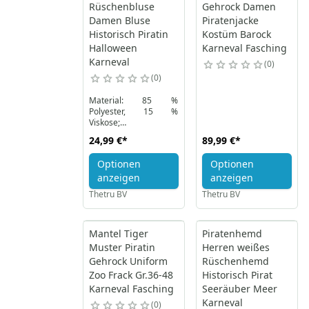
Rüschenbluse
Gehrock Damen
Damen Bluse
Piratenjacke
Historisch Piratin
Kostüm Barock
Halloween
Karneval Fasching
Karneval
0
0
Material: 85 %
Polyester, 15 %
Viskose;
Waschanleitung: 30
24,99 €
*
89,99 €
*
Grad Schonwäsche
Optionen
Optionen
anzeigen
anzeigen
Thetru BV
Thetru BV
Mantel Tiger
Piratenhemd
Muster Piratin
Herren weißes
Gehrock Uniform
Rüschenhemd
Zoo Frack Gr.36-48
Historisch Pirat
Karneval Fasching
Seeräuber Meer
Karneval
0