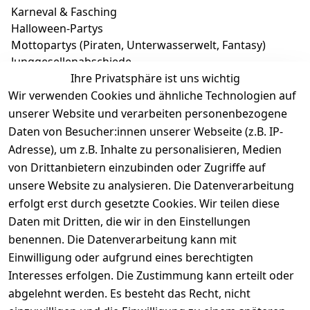
Karneval & Fasching
Halloween-Partys
Mottopartys (Piraten, Unterwasserwelt, Fantasy)
Junggesellenabschiede
Ihre Privatsphäre ist uns wichtig
Jetzt Piratenkostüm oder Meerjungfrau Outfit
Wir verwenden Cookies und ähnliche Technologien auf
entdecken und in eine andere Welt eintauchen!
unserer Website und verarbeiten personenbezogene
Daten von Besucher:innen unserer Webseite (z.B. IP-
Adresse), um z.B. Inhalte zu personalisieren, Medien
von Drittanbietern einzubinden oder Zugriffe auf
unsere Website zu analysieren. Die Datenverarbeitung
erfolgt erst durch gesetzte Cookies. Wir teilen diese
Rechtliches
Services
Wir
Zahle
Daten mit Dritten, die wir in den Einstellungen
versenden
bequem per
AGB
Kontakt
mit
benennen. Die Datenverarbeitung kann mit
Einwilligung oder aufgrund eines berechtigten
Impressum
Registrieren
Interesses erfolgen. Die Zustimmung kann erteilt oder
Datenschutze
Zahlung und 
abgelehnt werden. Es besteht das Recht, nicht
rklärung
Versand