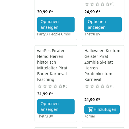
0
39,99 €
*
24,99 €
*
Optionen
Optionen
anzeigen
anzeigen
Party X People GmbH
Thetru BV
weißes Piraten
Halloween Kostüm
Hemd Herren
Geister Pirat
historisch
Zombie Skelett
Mittelalter Pirat
Herren
Bauer Karneval
Piratenkostüm
Fasching
Karneval
0
0
31,99 €
*
21,99 €
*
Optionen
anzeigen
Hinzufügen
Thetru BV
Körner