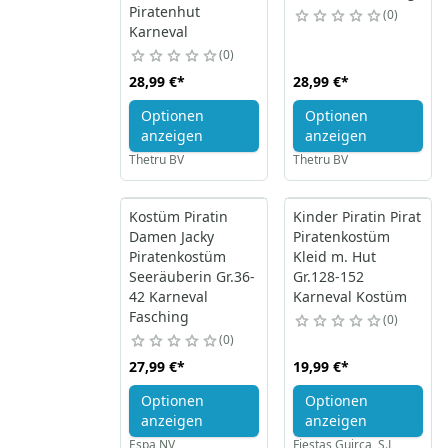
Piratenhut
0
Karneval
0
28,99 €
*
28,99 €
*
Optionen
Optionen
anzeigen
anzeigen
Thetru BV
Thetru BV
Kostüm Piratin
Kinder Piratin Pirat
Damen Jacky
Piratenkostüm
Piratenkostüm
Kleid m. Hut
Seeräuberin Gr.36-
Gr.128-152
42 Karneval
Karneval Kostüm
Fasching
0
0
27,99 €
*
19,99 €
*
Optionen
Optionen
anzeigen
anzeigen
Espa NV
Fiestas Guirca, S.L