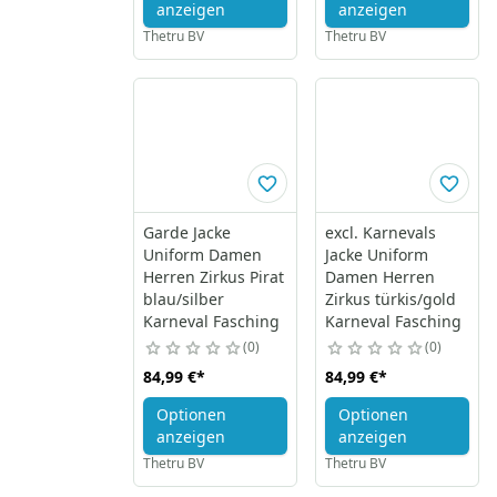
anzeigen
anzeigen
Thetru BV
Thetru BV
Garde Jacke
excl. Karnevals
Uniform Damen
Jacke Uniform
Herren Zirkus Pirat
Damen Herren
blau/silber
Zirkus türkis/gold
Karneval Fasching
Karneval Fasching
0
0
84,99 €
*
84,99 €
*
Optionen
Optionen
anzeigen
anzeigen
Thetru BV
Thetru BV