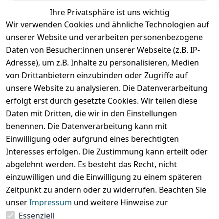
Ihre Privatsphäre ist uns wichtig
Sie haben noch kein Konto?
Wir verwenden Cookies und ähnliche Technologien auf
Jetzt anmelden!
unserer Website und verarbeiten personenbezogene
Daten von Besucher:innen unserer Webseite (z.B. IP-
Adresse), um z.B. Inhalte zu personalisieren, Medien
von Drittanbietern einzubinden oder Zugriffe auf
Rechtliches
Services
Wir
Zahle
unsere Website zu analysieren. Die Datenverarbeitung
versenden
bequem per
AGB
Kontakt
mit
erfolgt erst durch gesetzte Cookies. Wir teilen diese
Impressum
Registrieren
Daten mit Dritten, die wir in den Einstellungen
benennen. Die Datenverarbeitung kann mit
Datenschutze
Zahlung und 
rklärung
Versand
Einwilligung oder aufgrund eines berechtigten
Folgt uns
Interesses erfolgen. Die Zustimmung kann erteilt oder
Batterieentsor
Rückgabe / 
gern auf
abgelehnt werden. Es besteht das Recht, nicht
gung
Umtausch / 
Reklamation
einzuwilligen und die Einwilligung zu einem späteren
Widerrufsrec
Zeitpunkt zu ändern oder zu widerrufen. Beachten Sie
ht
unser
Impressum
und weitere Hinweise zur
Verwendung personenbezogener Daten in unserer
Essenziell