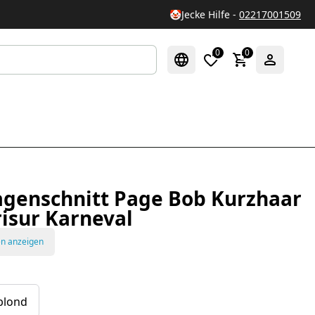
🤡
Jecke Hilfe -
02217001509
0
0
agenschnitt Page Bob Kurzhaar
risur Karneval
en anzeigen
blond