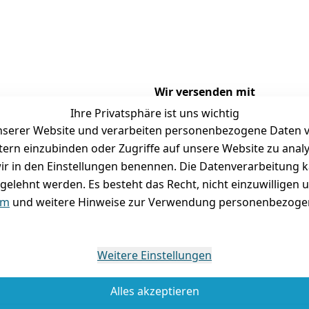
Wir versenden mit
Ihre Privatsphäre ist uns wichtig
serer Website und verarbeiten personenbezogene Daten vo
etern einzubinden oder Zugriffe auf unsere Website zu anal
Versand
Folgt uns gern auf
e wir in den Einstellungen benennen. Die Datenverarbeitung 
gelehnt werden. Es besteht das Recht, nicht einzuwilligen 
tausch / Reklamation
um
und weitere Hinweise zur Verwendung personenbezogen
Weitere Einstellungen
Alles akzeptieren