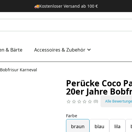
🚚
Kostenloser Versand ab 100 €
en & Bärte
Accessoires & Zubehör
Bobfrisur Karneval
Perücke Coco P
20er Jahre Bobf
0
Alle Bewertung
Farbe
braun
blau
lila