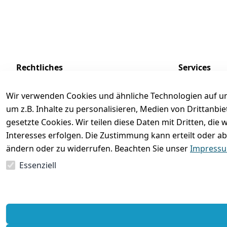
Rechtliches
Services
AGB
Kontakt
Wir verwenden Cookies und ähnliche Technologien auf un
Impressum
Registrieren
um z.B. Inhalte zu personalisieren, Medien von Drittanbi
Datenschutzerklärung
Zahlung und 
gesetzte Cookies. Wir teilen diese Daten mit Dritten, di
Interesses erfolgen. Die Zustimmung kann erteilt oder ab
Batterieentsorgung
Rückgabe / Um
ändern oder zu widerrufen. Beachten Sie unser
Impress
Widerrufsrecht
Essenziell
Vertrag widerrufen