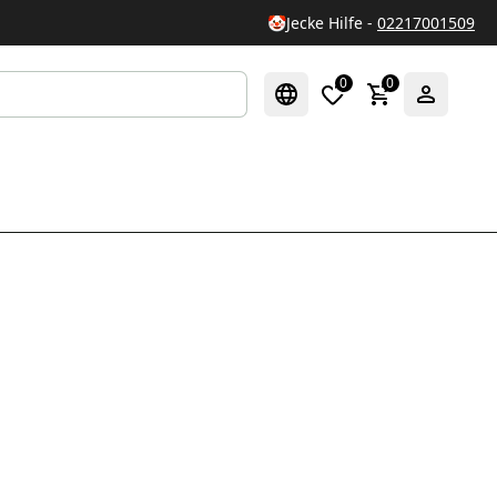
🤡
Jecke Hilfe -
02217001509
0
0