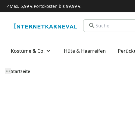
✓
Max. 5,99 € Portokosten bis 99,99 €
Kostüme & Co.
Hüte & Haarreifen
Perück
Startseite