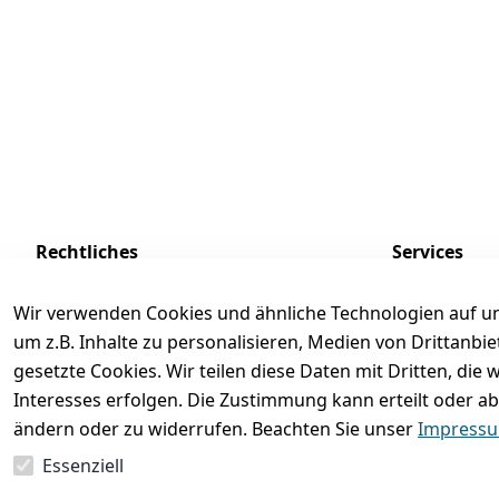
Rechtliches
Services
AGB
Kontakt
Wir verwenden Cookies und ähnliche Technologien auf un
Impressum
Registrieren
um z.B. Inhalte zu personalisieren, Medien von Drittanbi
Datenschutzerklärung
Zahlung und 
gesetzte Cookies. Wir teilen diese Daten mit Dritten, di
Interesses erfolgen. Die Zustimmung kann erteilt oder ab
Batterieentsorgung
Rückgabe / Um
ändern oder zu widerrufen. Beachten Sie unser
Impress
Widerrufsrecht
Essenziell