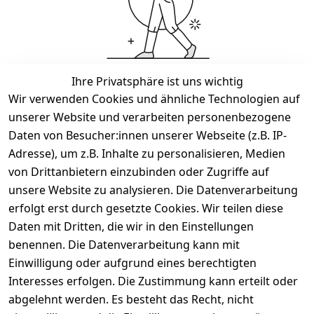
Ihre Privatsphäre ist uns wichtig
Wir haben keine Artikel mehr in dieser Kategorie.
Wir verwenden Cookies und ähnliche Technologien auf
unserer Website und verarbeiten personenbezogene
Haben Sie nicht gefunden, was Sie suchen?
Daten von Besucher:innen unserer Webseite (z.B. IP-
Adresse), um z.B. Inhalte zu personalisieren, Medien
Artikel durchsuchen
von Drittanbietern einzubinden oder Zugriffe auf
unsere Website zu analysieren. Die Datenverarbeitung
erfolgt erst durch gesetzte Cookies. Wir teilen diese
Rechtliches
Services
Wir
Zahle
versenden
bequem per
Daten mit Dritten, die wir in den Einstellungen
AGB
Kontakt
mit
benennen. Die Datenverarbeitung kann mit
Impressum
Registrieren
Einwilligung oder aufgrund eines berechtigten
Interesses erfolgen. Die Zustimmung kann erteilt oder
Datenschutze
Zahlung und 
rklärung
Versand
abgelehnt werden. Es besteht das Recht, nicht
Folgt uns