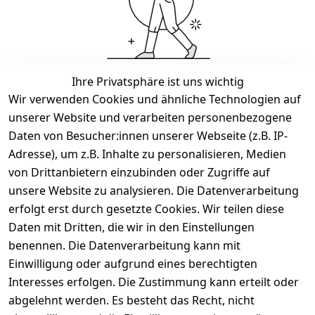
Ihre Privatsphäre ist uns wichtig
Wir haben keine Artikel mehr in dieser Kategorie.
Wir verwenden Cookies und ähnliche Technologien auf
unserer Website und verarbeiten personenbezogene
Haben Sie nicht gefunden, was Sie suchen?
Daten von Besucher:innen unserer Webseite (z.B. IP-
Adresse), um z.B. Inhalte zu personalisieren, Medien
Artikel durchsuchen
von Drittanbietern einzubinden oder Zugriffe auf
unsere Website zu analysieren. Die Datenverarbeitung
erfolgt erst durch gesetzte Cookies. Wir teilen diese
Rechtliches
Services
Wir
Zahle
versenden
bequem per
Daten mit Dritten, die wir in den Einstellungen
AGB
Kontakt
mit
benennen. Die Datenverarbeitung kann mit
Impressum
Registrieren
Einwilligung oder aufgrund eines berechtigten
Interesses erfolgen. Die Zustimmung kann erteilt oder
Datenschutze
Zahlung und 
rklärung
Versand
abgelehnt werden. Es besteht das Recht, nicht
Folgt uns