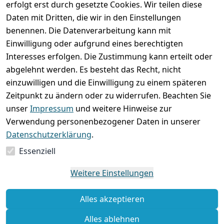
erfolgt erst durch gesetzte Cookies. Wir teilen diese
Rechtliches
Services
Wir
Zahle
Daten mit Dritten, die wir in den Einstellungen
versenden
bequem per
AGB
Kontakt
mit
benennen. Die Datenverarbeitung kann mit
Impressum
Registrieren
Einwilligung oder aufgrund eines berechtigten
Interesses erfolgen. Die Zustimmung kann erteilt oder
Datenschutze
Zahlung und 
abgelehnt werden. Es besteht das Recht, nicht
rklärung
Versand
einzuwilligen und die Einwilligung zu einem späteren
Folgt uns
Batterieentsor
Rückgabe / 
Zeitpunkt zu ändern oder zu widerrufen. Beachten Sie
gern auf
gung
Umtausch / 
unser
Impressum
und weitere Hinweise zur
Reklamation
Widerrufsrec
Verwendung personenbezogener Daten in unserer
ht
Datenschutzerklärung
.
Essenziell
Vertrag
widerrufen
Weitere Einstellungen
Alles akzeptieren
Alles ablehnen