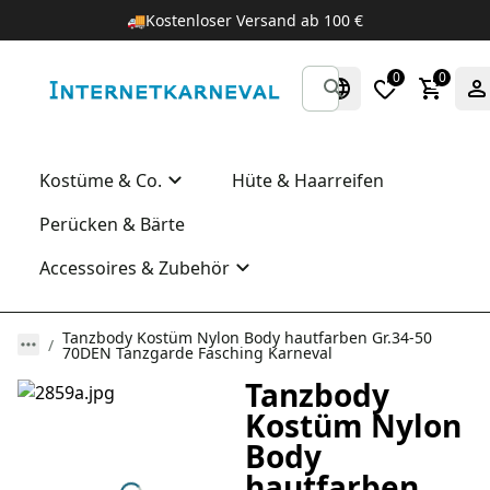
🚚
Kostenloser Versand ab 100 €
0
0
Kostüme & Co.
Hüte & Haarreifen
Perücken & Bärte
Accessoires & Zubehör
Tanzbody Kostüm Nylon Body hautfarben Gr.34-50
70DEN Tanzgarde Fasching Karneval
Tanzbody
Kostüm Nylon
Body
hautfarben