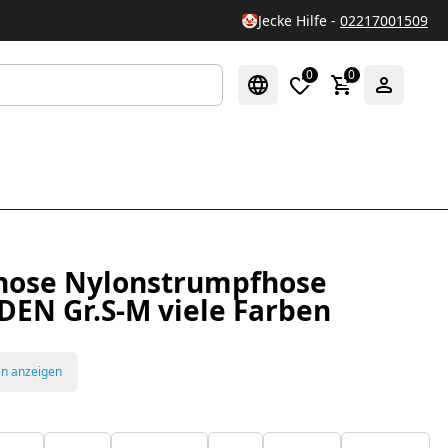
🤡
Jecke Hilfe -
02217001509
0
0
ose Nylonstrumpfhose
DEN Gr.S-M viele Farben
en anzeigen