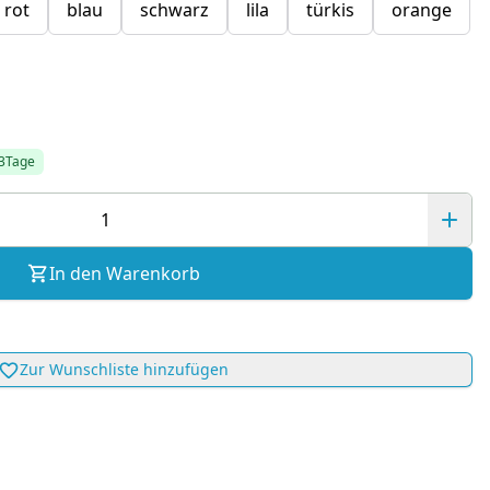
rot
blau
schwarz
lila
türkis
orange
-3Tage
In den Warenkorb
Zur Wunschliste hinzufügen