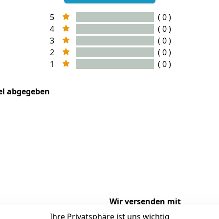
5
( 0 )
4
( 0 )
3
( 0 )
2
( 0 )
1
( 0 )
kel abgegeben
Wir versenden mit
Ihre Privatsphäre ist uns wichtig